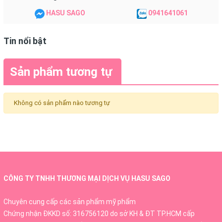
HASU SAGO
0941641061
Tin nổi bật
Sản phẩm tương tự
Không có sản phẩm nào tương tự
CÔNG TY TNHH THƯƠNG MẠI DỊCH VỤ HASU SAGO
Chuyên cung cấp các sản phẩm mỹ phẩm
Chứng nhận ĐKKD số: 316756120 do sở KH & ĐT TP.HCM cấp