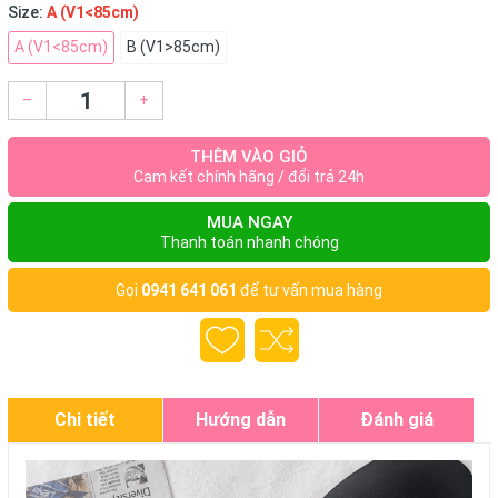
Size:
A (V1<85cm)
A (V1<85cm)
B (V1>85cm)
–
+
THÊM VÀO GIỎ
Cam kết chính hãng / đổi trả 24h
MUA NGAY
Thanh toán nhanh chóng
Gọi
0941 641 061
để tư vấn mua hàng
Chi tiết
Hướng dẫn
Đánh giá