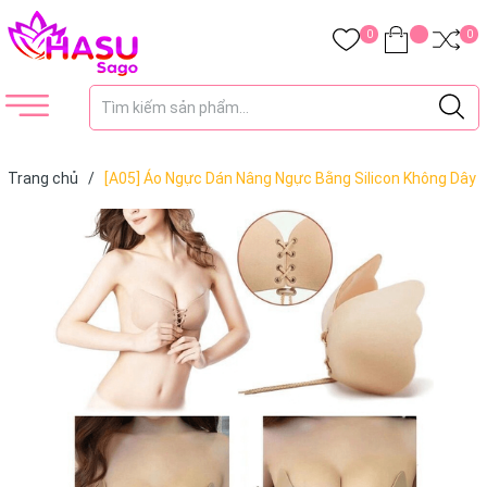
0
0
Trang chủ
/
[A05] Áo Ngực Dán Nâng Ngực Bằng Silicon Không Dây
Chống Lộ Có Dây Rút Tạo Khe Siêu Đẹp