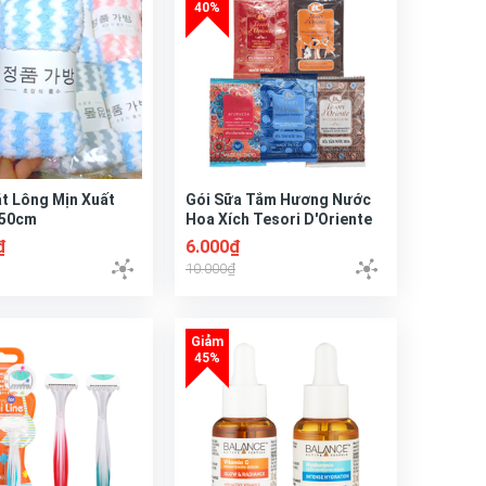
t Lông Mịn Xuất
Gói Sữa Tắm Hương Nước
x50cm
Hoa Xích Tesori D'Oriente
7ml (1 Gói)
₫
6.000₫
10.000₫