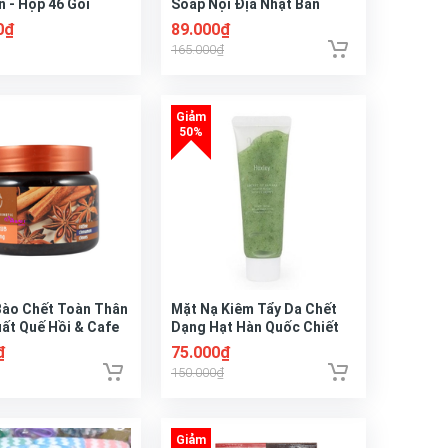
n - Hộp 46 Gói
Soap Nội Địa Nhật Bản
120ml
0₫
89.000₫
165.000₫
Bào Chết Toàn Thân
Mặt Nạ Kiêm Tẩy Da Chết
uất Quế Hồi & Cafe
Dạng Hạt Hàn Quốc Chiết
Xuất Xương Rồng 30g (Mini)
₫
75.000₫
Huxley Scrub Mask Sweet
150.000₫
Therapy