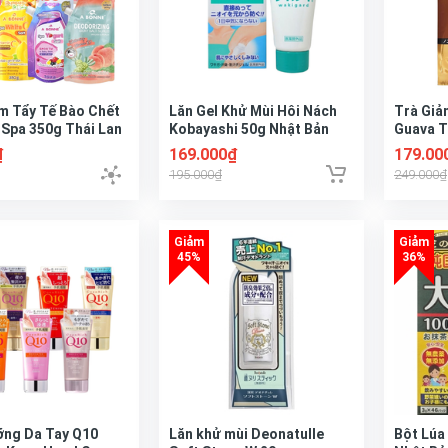
m Tẩy Tế Bào Chết
Lăn Gel Khử Mùi Hôi Nách
Trà Giả
 Spa 350g Thái Lan
Kobayashi 50g Nhật Bản
Guava T
₫
169.000₫
179.00
195.000₫
249.000₫
ng Da Tay Q10
Lăn khử mùi Deonatulle
Bột Lúa