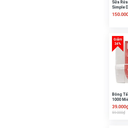
Sữa Rửa
Simple 
Cảm Kin
150.00
Refreshi
150ml
Bông Tẩ
1000 Mi
39.000
59.000₫