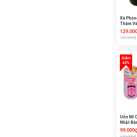
Dokudami
Xà Phòn
Hatomugi
Thâm Và
Nách NH
129.00
190.000₫
Uốn Mi 
Nhật Bả
99.000
170.000₫