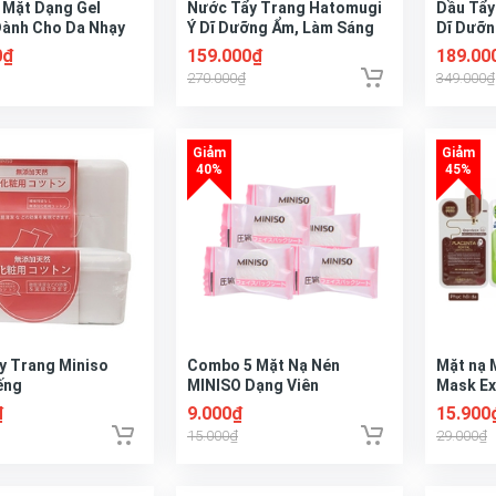
 Mặt Dạng Gel
Nước Tẩy Trang Hatomugi
Dầu Tẩy
Dành Cho Da Nhạy
Ý Dĩ Dưỡng Ẩm, Làm Sáng
Dĩ Dưỡn
d To Skin
Da 500ml Cleansing & Pore
The Cle
0₫
159.000₫
189.00
ng Facial Wash Gel
Clear
270.000₫
349.000₫
y Trang Miniso
Combo 5 Mặt Nạ Nén
Mặt nạ 
ếng
MINISO Dạng Viên
Mask Ex
₫
9.000₫
15.900
15.000₫
29.000₫