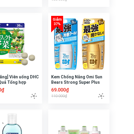
)
hãng] Viên uống DHC
Kem Chống Nắng Omi Sun
Quả Tổng hợp
Bears Strong Super Plus
m
SPF50+ PA++++ 30ml
0₫
69.000₫
110.000₫