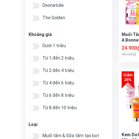
Deonatulle
The Golden
Lingerie
Khoảng giá
Muối Tắ
A Bonne
Aquafresh
Dưới 1 triệu
24.900
45.000₫
KOKANDO
Từ 1 đến 2 triệu
Exclusive Cosmetic
Từ 2 đến 4 triệu
Huxley
Từ 4 đến 6 triệu
Sunstar
Từ 6 đến 8 triệu
Gentacin
Từ 8 đến 10 triệu
No Brand
Từ 10 đến 20 triệu
Loại
Tesori D'Oriente
Từ 20 đến 40 triệu
Kem Dưỡ
Muối tắm & Sữa tắm tạo bọt