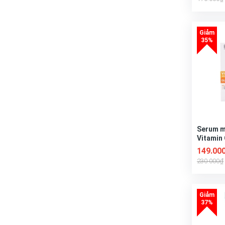
Serum m
Vitamin 
Formula
149.00
230.000₫