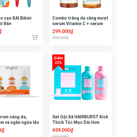
o cạo KAI Bikini
Combo trắng da căng mượt
ật Bản
serum Vitamin C + serum
Hyaluronic Balance Active
₫
299.000₫
Formula 30ml/ chai
540.000₫
erum sáng da,
Set Gội Xả HAIRBURST Kích
m và ngăn ngừa lão
Thích Tóc Mọc Dài Hơn
ance Active
Chắc Khỏe Hơn 350ml/Chai
0₫
699.000₫
e The Mighty Three
900.000₫