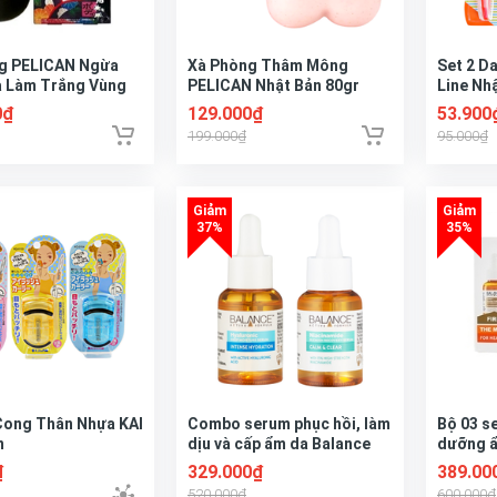
g PELICAN Ngừa
Xà Phòng Thâm Mông
Set 2 Da
 Làm Trắng Vùng
PELICAN Nhật Bản 80gr
Line Nh
ẬT BẢN 100g
0₫
129.000₫
53.900
199.000₫
95.000₫
Cong Thân Nhựa KAI
Combo serum phục hồi, làm
Bộ 03 s
n
dịu và cấp ẩm da Balance
dưỡng ẩ
Niacinamide và Hyaluronic
hóa Bal
₫
329.000₫
389.00
30ml/chai
Skincar
520.000₫
600.000₫