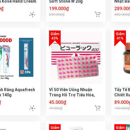
̣n Kose Hand Cream
Soft Stone W 20g
Nhật Bả
t Bản
0₫
199.000₫
289.00
359.000₫
450.000₫
h Răng Aquafresh
Vỉ 50 Viên Uống Nhuận
Tẩy Tế 
n 140g
Tràng Hỗ Trợ Tiêu Hóa,
Chiết X
Giảm Cân Detox Kenton
380g
₫
45.000₫
89.000
Diet Kokando Nhật Bản
79.000₫
150.000₫