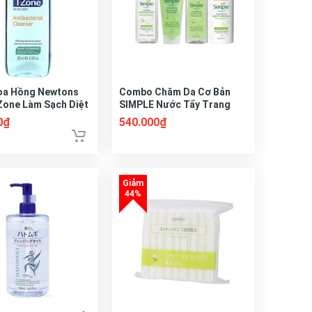
oa Hồng Newtons
Combo Chăm Da Cơ Bản
Zone Làm Sạch Diệt
SIMPLE Nước Tẩy Trang
inh Chất Tràm Trà
200ml + Sữa Rửa Mặt 150ml
0₫
540.000₫
+ Toner 200ml + Sữa dưỡng
125ml