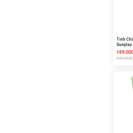
Tinh Ch
Sunplay
Skin Aq
189.00
Essence
300.000₫
SPF50+ 