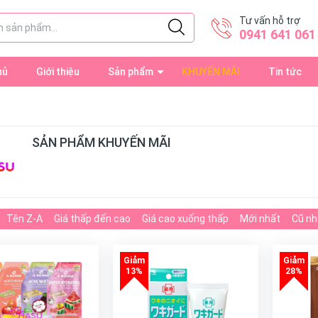
Tư vấn hỗ trợ
0941 641 061
hủ
Giới thiệu
Sản phẩm
KHUYẾN MÃI
Tin tức
SẢN PHẨM KHUYẾN MÃI
Tên Z-A
Giá thấp đến cao
Giá cao xuống thấp
Mới nhất
Cũ nh