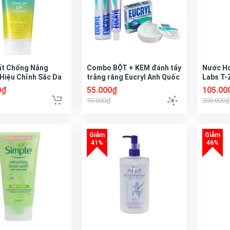
ất Chống Nắng
Combo BỘT + KEM đánh tẩy
Nước H
 Hiệu Chỉnh Sắc Da
trắng răng Eucryl Anh Quốc
Labs T-
ua Tone Up UV
Khuẩn T
0₫
55.000₫
105.00
 Mint Green
200ml
70.000₫
200.000₫
PA++++ 80g