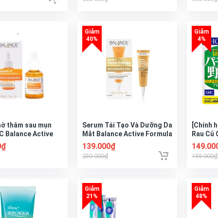
(3x30ml
ờ thâm sau mụn
Serum Tái Tạo Và Dưỡng Da
[Chính 
C Balance Active
Mắt Balance Active Formula
Rau Củ 
Gold Collagen Rejuvenating
Premiu
0₫
139.000₫
149.00
eye 15ml
230.000₫
155.000₫