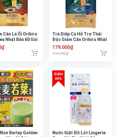
m Cân Lá Ổi Orihiro
Trà Diếp Cá Hỗ Trợ Thải
ea Nhật Bản 60 Gói
Độc Giảm Cân Orihiro Nhật
Bản 60 Gói
0₫
179.000₫
199.000₫
 Non Barley Golden
Nước Giặt Đồ Lót Lingerie