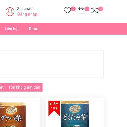
Xin chào!
0
0
Đăng nhập
Liên hệ
Khác
ất
Tồn kho giảm dần