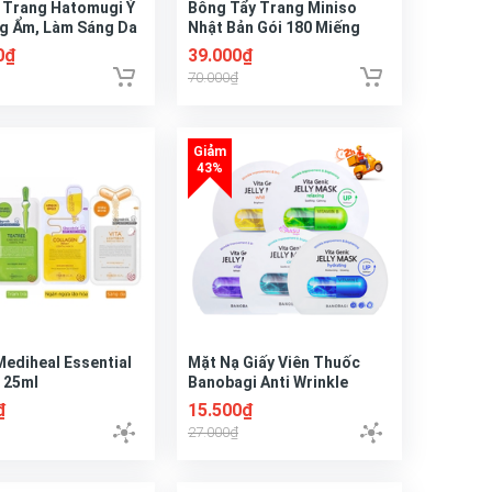
 Trang Hatomugi Ý
Bông Tẩy Trang Miniso
g Ẩm, Làm Sáng Da
Nhật Bản Gói 180 Miếng
ansing Oil 500ml
0₫
39.000₫
70.000₫
Mediheal Essential
Mặt Nạ Giấy Viên Thuốc
 25ml
Banobagi Anti Wrinkle
Whitening Vita Genic Mask
₫
15.500₫
27.000₫