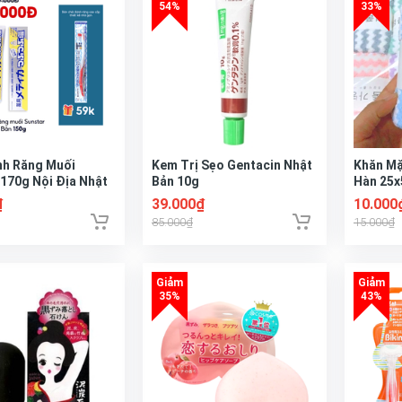
h Răng Muối
Kem Trị Sẹo Gentacin Nhật
Khăn Mặ
 170g Nội Địa Nhật
Bản 10g
Hàn 25
₫
39.000₫
10.000
85.000₫
15.000₫