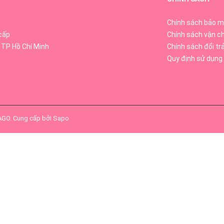
Chính sách bảo m
cấp
Chính sách vận c
 TP Hồ Chí Minh
Chính sách đổi tr
Quy định sử dụng
SAGO
.
Cung cấp bởi
Sapo