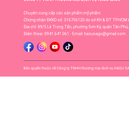
Chuyên cung cấp các sản phẩm mỹ phẩm
Chứng nhận ĐKKD số: 316756120 do sở KH & ĐT TP.HCM 
Địa chỉ: 89/5 Lê Trọng Tấn, phường Sơn Kỳ, quận Tân Phú,
Điện thoại:
0941 641 061
- Email:
hasusago@gmail.com
Bản quyền thuộc về
Công ty TNHH thương mại dịch vụ HASU 