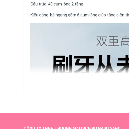
- Cấu trúc: 48 cụm lông 2 tầng
- Kiểu dáng: bẻ ngang gồm 6 cụm lông giúp tăng diện tí
CÔNG TY TNHH THƯƠNG MẠI DỊCH VỤ HASU SAGO