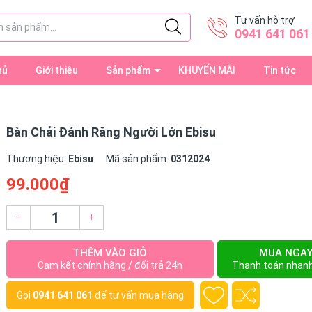
Tư vấn hỗ trợ
0941 641 061
hủ
Giới thiệu
Sản phẩm
KHUYẾN MÃI
Tin tức
Bàn Chải Đánh Răng Người Lớn Ebisu
Thương hiệu:
Ebisu
Mã sản phẩm:
0312024
99.000₫
–
+
THÊM VÀO GIỎ
MUA NGA
Cam kết chính hãng / đổi trả 24h
Thanh toán nhan
Gọi
0941 641 061
để tư vấn mua hàng