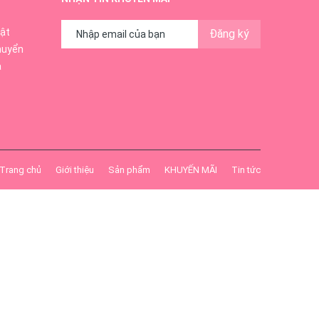
ật
Đăng ký
huyển
ả
Trang chủ
Giới thiệu
Sản phẩm
KHUYẾN MÃI
Tin tức