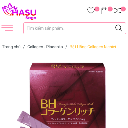
0
0
Trang chủ
/
Collagen - Placenta
/
Bột Uống Collagen Nichiei
Bussan Beautiful Habit Rich Nhật Bản 30 Gói