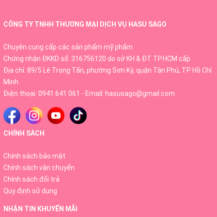
CÔNG TY TNHH THƯƠNG MẠI DỊCH VỤ HASU SAGO
Chuyên cung cấp các sản phẩm mỹ phẩm
Chứng nhận ĐKKD số: 316756120 do sở KH & ĐT TP.HCM cấp
Địa chỉ: 89/5 Lê Trọng Tấn, phường Sơn Kỳ, quận Tân Phú, TP Hồ Chí
Minh
Điện thoại:
0941 641 061
- Email:
hasusago@gmail.com
Thành phần chính
CHÍNH SÁCH
Calories, protein, carbohydrates, Sodium, collagen, bột
sữa ong chúa, hạt hoa trà, dextrin, axilla xử lý enzyme,
Chính sách bảo mật
Chính sách vận chuyển
tricalcium phosphate, axit hyaluronic,...
Chính sách đổi trả
Đối tượng sử dụng
Quy định sử dụng
Sản phẩm dành cho phụ nữ, đặc biệt là những ai từ 20
NHẬN TIN KHUYẾN MÃI