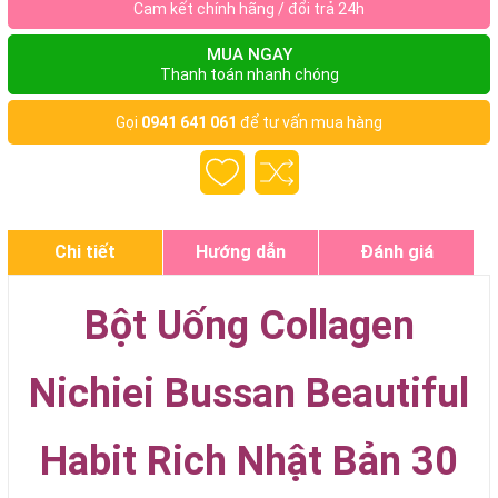
Cam kết chính hãng / đổi trả 24h
MUA NGAY
Thanh toán nhanh chóng
Gọi
0941 641 061
để tư vấn mua hàng
Chi tiết
Hướng dẫn
Đánh giá
Bột Uống Collagen
Nichiei Bussan Beautiful
Habit Rich Nhật Bản 30