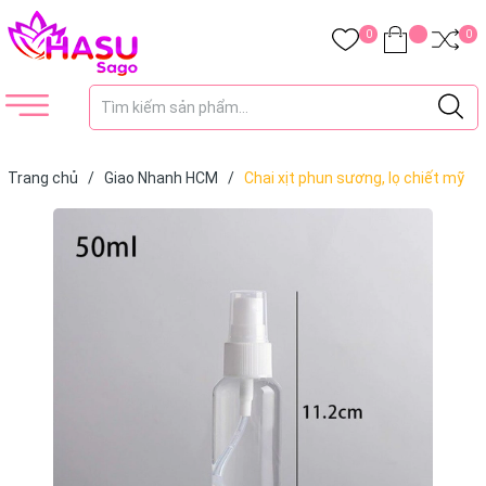
0
0
Trang chủ
/
Giao Nhanh HCM
/
Chai xịt phun sương, lọ chiết mỹ
phẩm 50ml