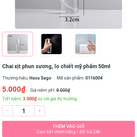
Chai xịt phun sương, lọ chiết mỹ phẩm 50ml
Thương hiệu:
Hasu Sago
Mã sản phẩm:
0116004
5.000₫
Giá niêm yết:
8.000₫
Tiết kiệm:
3.000₫
so với giá thị trường
–
+
THÊM VÀO GIỎ
Cam kết chính hãng / đổi trả 24h