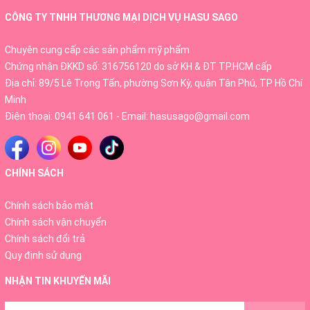
Dung tích: 50ML
CÔNG TY TNHH THƯƠNG MẠI DỊCH VỤ HASU SAGO
Chi tiết 1 sản phẩm gồm:
Chuyên cung cấp các sản phẩm mỹ phẩm
Chứng nhận ĐKKD số: 316756120 do sở KH & ĐT TP.HCM cấp
- 1 Nắp xịt
Địa chỉ: 89/5 Lê Trọng Tấn, phường Sơn Kỳ, quận Tân Phú, TP Hồ Chí
- 1 Thân
Minh
Điện thoại:
0941 641 061
- Email:
hasusago@gmail.com
💦 CÔNG DỤNG: Dùng để chứa dung dịch lỏng,
hoặc các dung dịch sát khuẩn tùy theo nhu cầu
sử dụng.
CHÍNH SÁCH
Chính sách bảo mật
Chính sách vận chuyển
Chính sách đổi trả
Quy định sử dụng
NHẬN TIN KHUYẾN MÃI