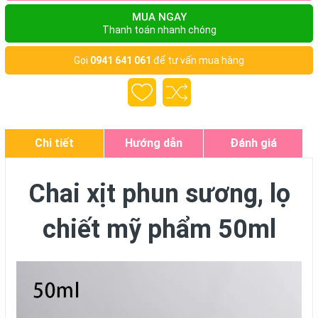
MUA NGAY
Thanh toán nhanh chóng
Gọi
0941 641 061
để tư vấn mua hàng
Chi tiết
Hướng dẫn
Đánh giá
Chai xịt phun sương, lọ
chiết mỹ phẩm 50ml