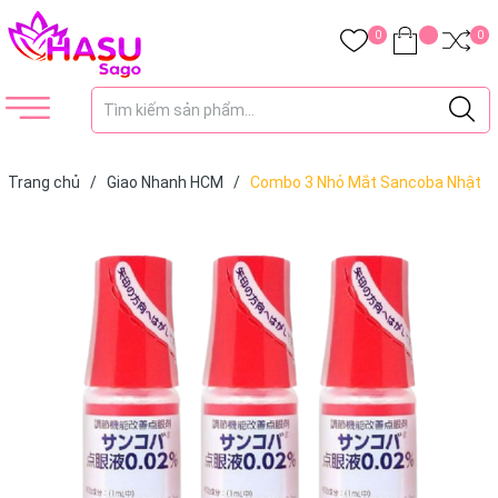
0
0
Trang chủ
/
Giao Nhanh HCM
/
Combo 3 Nhỏ Mắt Sancoba Nhật
Bản 5ml - Hỗ Trợ Thị Lực, Hạn Chế Tăng Độ Cận