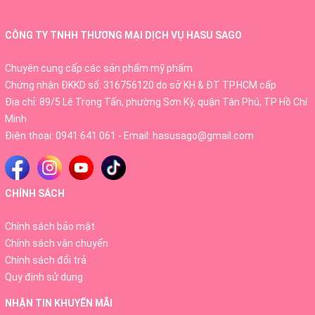
- Không dùng cho phụ nữ đang mang thai hoặc cho con
CÔNG TY TNHH THƯƠNG MẠI DỊCH VỤ HASU SAGO
bú
Chuyên cung cấp các sản phẩm mỹ phẩm
- Không dùng chung nước nhỏ mắt với nước khác
Chứng nhận ĐKKD số: 316756120 do sở KH & ĐT TP.HCM cấp
Không dùng kết hợp các loại nước nhỏ mắt khác nhau
Địa chỉ: 89/5 Lê Trọng Tấn, phường Sơn Kỳ, quận Tân Phú, TP Hồ Chí
cùng 1 lần
Minh
Điện thoại:
0941 641 061
- Email:
hasusago@gmail.com
CHÍNH SÁCH
Chính sách bảo mật
Chính sách vận chuyển
Chính sách đổi trả
Quy định sử dụng
NHẬN TIN KHUYẾN MÃI