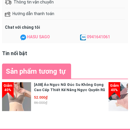
Thông tin vận chuyển
Hướng dẫn thanh toán
Chat với chúng tôi
HASU SAGO
0941641061
Tin nổi bật
Hướng dẫn Dung Dịch Nhỏ Mắt Sancoba
Sản phẩm tương tự
Nhật Bản
[A08] Áo Ngực Nữ Đúc Su Không Gọng
Cao Cấp Thiết Kế Nâng Ngực Quyến Rũ
- Nhỏ 1-2 giọt, ngày nhỏ 3-5 lần hoặc khi cần thiết. Bạn có
Điệu Đà
52.000₫
thể điều chỉnh số lần sử dụng tùy vào tình trạng thể lực
86.000₫
của mắt
- Vặn kỹ nắp sau khi dùng, bảo quản nơi khô ráo, tránh
nhiệt độ cao