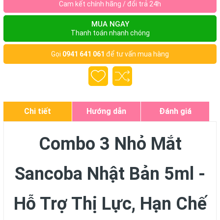
Cam kết chính hãng / đổi trả 24h
MUA NGAY
Thanh toán nhanh chóng
Gọi
0941 641 061
để tư vấn mua hàng
Chi tiết
Hướng dẫn
Đánh giá
Combo 3 Nhỏ Mắt
Sancoba Nhật Bản 5ml -
Hỗ Trợ Thị Lực, Hạn Chế