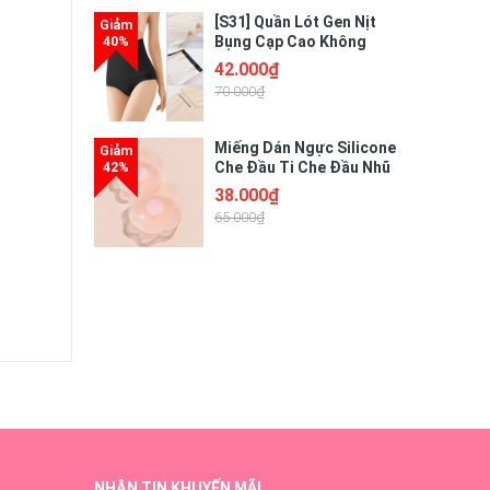
[S31] Quần Lót Gen Nịt
Bụng Cạp Cao Không
Viền May Chống Lộ Chất
42.000₫
Liệu Su Mềm Mại Mát
70.000₫
Lạnh Giúp Thon Gọn Tôn
Dáng
Miếng Dán Ngực Silicone
Che Đầu Ti Che Đầu Nhũ
Hoa Tàng Hình Siêu Dính
38.000₫
- Hộp 5 Cặp (10 Miếng)
65.000₫
NHẬN TIN KHUYẾN MÃI