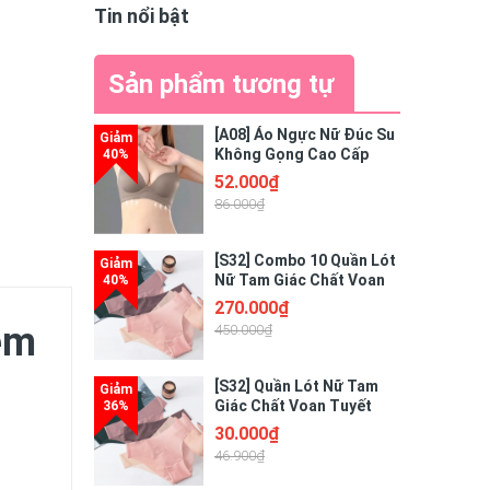
Tin nổi bật
Sản phẩm tương tự
[A08] Áo Ngực Nữ Đúc Su
Không Gọng Cao Cấp
Thiết Kế Nâng Ngực
52.000₫
Quyến Rũ Điệu Đà
86.000₫
[S32] Combo 10 Quần Lót
Nữ Tam Giác Chất Voan
Tuyết Tàng Hình Cao Cấp
270.000₫
Freesize - GIAO MÀU
ẽm
450.000₫
NGẪU NHIÊN
[S32] Quần Lót Nữ Tam
Giác Chất Voan Tuyết
Tàng Hình Cao Cấp
30.000₫
46.900₫