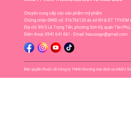
Chuyên cung cấp các sản phẩm mỹ phẩm
Chứng nhận ĐKKD số: 316756120 do sở KH & ĐT TP.HCM 
Địa chỉ: 89/5 Lê Trọng Tấn, phường Sơn Kỳ, quận Tân Phú,
Điện thoại:
0941 641 061
- Email:
hasusago@gmail.com
Bản quyền thuộc về
Công ty TNHH thương mại dịch vụ HASU 
- Sản phẩm hỗ trợ ức chế quá trình tiết bã nhờn và
màng và cải thiện tình trạng rụng tóc, tóc xơ cứng
- Bổ sung kẽm cho cơ thể, hỗ trợ duy trì sức khỏe