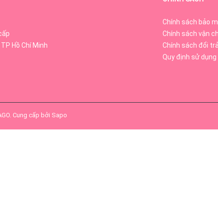
Chính sách bảo m
cấp
Chính sách vận c
 TP Hồ Chí Minh
Chính sách đổi tr
Quy định sử dụng
SAGO
.
Cung cấp bởi
Sapo
 sừng hoá nang lông, cải thiện tình trạng da mụn, giúp duy trì là
.
, giúp cơ thể khỏe mạnh.