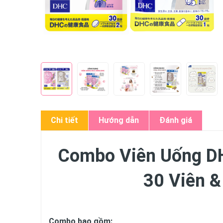
Chi tiết
Hướng dẫn
Đánh giá
Combo Viên Uống D
30 Viên &
Combo bao gồm: