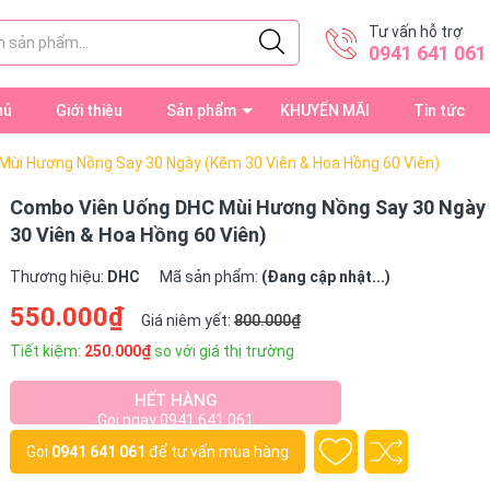
Tư vấn hỗ trợ
0941 641 061
hủ
Giới thiệu
Sản phẩm
KHUYẾN MÃI
Tin tức
ùi Hương Nồng Say 30 Ngày (Kẽm 30 Viên & Hoa Hồng 60 Viên)
Combo Viên Uống DHC Mùi Hương Nồng Say 30 Ngày
30 Viên & Hoa Hồng 60 Viên)
Thương hiệu:
DHC
Mã sản phẩm:
(Đang cập nhật...)
550.000₫
Giá niêm yết:
800.000₫
Tiết kiệm:
250.000₫
so với giá thị trường
HẾT HÀNG
Gọi ngay 0941 641 061
Gọi
0941 641 061
để tư vấn mua hàng