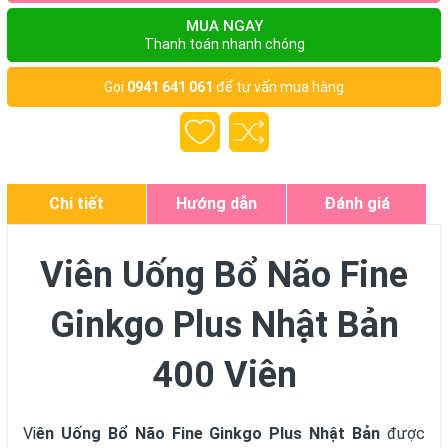
MUA NGAY
Thanh toán nhanh chóng
Gọi
0941 641 061
để tư vấn mua hàng
Chi tiết
Hướng dẫn
Đánh giá
Viên Uống Bổ Não Fine
Ginkgo Plus Nhật Bản
400 Viên
Vi
ên Uống Bổ Não Fine Ginkgo Plus Nhật Bản
được