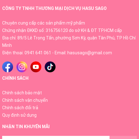
- Chiết xuất lá bạch quả:
Cải thiện máu lên não, tăng
CÔNG TY TNHH THƯƠNG MẠI DỊCH VỤ HASU SAGO
cường trí nhớ, hỗ trợ điều trị bệnh Alzheimer, tăng cường
khả năng tập trung, cải thiện tình trạng căng thẳng, mệt
Chuyên cung cấp các sản phẩm mỹ phẩm
mỏi, stress, lo lâu, chóng mặt, mất ngủ.
Chứng nhận ĐKKD số: 316756120 do sở KH & ĐT TP.HCM cấp
Địa chỉ: 89/5 Lê Trọng Tấn, phường Sơn Kỳ, quận Tân Phú, TP Hồ Chí
- Chiết xuất củ tỏi:
Hỗ trợ giảm hàm lượng cholesterol
Minh
xấu trong máu, phòng ngừa ung thư dạ dày, kích thích tiêu
Điện thoại:
0941 641 061
- Email:
hasusago@gmail.com
hoá, làm chậm quá trình lão hoá,…
- Vitamin B1:
Tăng cường sản xuất năng lượng cho cơ
CHÍNH SÁCH
thể, giúp các tế bào trong cơ thể hoạt động hiệu quả hơn.
- Vitamin B2:
Ngăn ngừa tình trạng thiếu máu do thiếu
Chính sách bảo mật
sắt
Chính sách vận chuyển
Chính sách đổi trả
- Vitamin B6:
Hỗ trợ chuyển hoá chất đạm, chất béo,
Quy định sử dụng
carbonhydrate đến các cơ quan trong cơ thể. Giúp hệ tim
NHẬN TIN KHUYẾN MÃI
mạch,
hệ miễn dịch được cải thiện