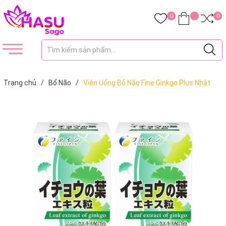
0
0
Trang chủ
/
Bổ Não
/
Viên Uống Bổ Não Fine Ginkgo Plus Nhật
Bản 400 Viên - Hàng Nội Địa Nhật