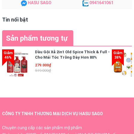
HASU SAGO
0941641061
Bảo quản: Bảo quản nơi khô ráo thoáng mát, tránh ánh nắng
Tin nổi bật
trực tiếp
Sản phẩm tương tự
Dầu Gội Xả 2in1 Old Spice Thick & Full -
Cho Mái Tóc Trông Dày Hơn 80%
(650ml)
279.000₫
519.000₫
CÔNG TY TNHH THƯƠNG MẠI DỊCH VỤ HASU SAGO
Chuyên cung cấp các sản phẩm mỹ phẩm