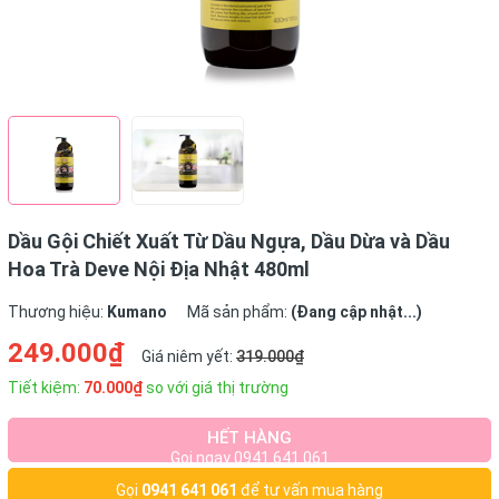
Dầu Gội Chiết Xuất Từ Dầu Ngựa, Dầu Dừa và Dầu
Hoa Trà Deve Nội Địa Nhật 480ml
Thương hiệu:
Kumano
Mã sản phẩm:
(Đang cập nhật...)
249.000₫
Giá niêm yết:
319.000₫
Tiết kiệm:
70.000₫
so với giá thị trường
HẾT HÀNG
Gọi ngay 0941 641 061
Gọi
0941 641 061
để tư vấn mua hàng