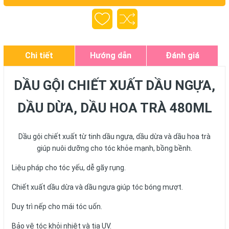
Chi tiết
Hướng dẫn
Đánh giá
DẦU GỘI CHIẾT XUẤT DẦU NGỰA,
DẦU DỪA, DẦU HOA TRÀ 480ML
Dầu gội chiết xuất từ tinh dầu ngựa, dầu dừa và dầu hoa trà
giúp nuôi dưỡng cho tóc khỏe mạnh, bồng bềnh.
Liệu pháp cho tóc yếu, dễ gãy rụng.
Chiết xuất dầu dừa và dầu ngựa giúp tóc bóng mượt.
Duy trì nếp cho mái tóc uốn.
Bảo vệ tóc khỏi nhiệt và tia UV.