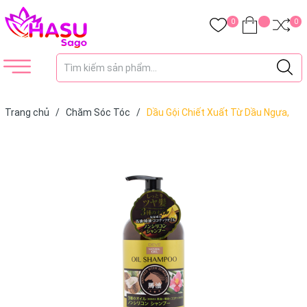
0
0
Trang chủ
/
Chăm Sóc Tóc
/
Dầu Gội Chiết Xuất Từ Dầu Ngựa,
Dầu Dừa và Dầu Hoa Trà Deve Nội Địa Nhật 480ml