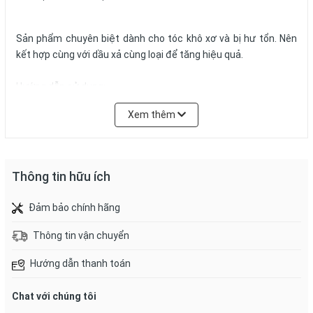
Sản phẩm chuyên biệt dành cho tóc khô xơ và bị hư tổn. Nên
kết hợp cùng với dầu xả cùng loại để tăng hiệu quả.
Hướng dẫn sử dụng:
Làm ướt tóc sau đó lấy 1 lượng vừa đủ sản phẩm thoa lên tóc,
Xem thêm
massage tóc và da đầu trong khoảng 3-5p và gội sạch lại với
nước.
Thông tin sản phẩm
Thông tin hữu ích
• Thương hiệu: KUMANO
• Xuất xứ: Nhật Bản
Đảm bảo chính hãng
• Dung tích: 480ml/ 1 chai
• Thành phần: Nước, Laureth Na, PG, cocamit DEA,
Thông tin vận chuyển
cocamidopropyl betain, clorua Na, distearat glycolic,
dimetylamin stearamidopropyl, guar hydroxypropyltrimonium
Hướng dẫn thanh toán
clorua, glycerine, dầu dừa, dầu ngựa, dầu hạt hoa trà, axit citric
, denatured alcohol, EDTA-4Na, axit benzoic Na,
Chat với chúng tôi
phenoxyethanol, hương liệu