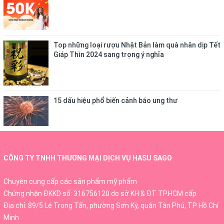
Top những loại rượu Nhật Bản làm quà nhân dịp Tết
Giáp Thìn 2024 sang trọng ý nghĩa
15 dấu hiệu phổ biến cảnh báo ung thư
CÔNG TY TNHH THƯƠNG MẠI DỊCH VỤ HASU SAGO
Chuyên cung cấp các sản phẩm mỹ phẩm
Chứng nhận ĐKKD số: 316756120 do sở KH & ĐT TP.HCM cấp
Địa chỉ: 89/5 Lê Trọng Tấn, phường Sơn Kỳ, quận Tân Phú, TP Hồ Chí
Minh