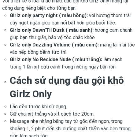
Với thiết kế 5 loại khác nhau, dầu gội khô Girlz Only mang lại
công dụng riêng biệt cho từng bạn:
Girlz only party night ( màu hồng):
với hương thơm trái
cây ngọt ngào giúp bạn nổi bật hơn giữa buổi tiệc.
Girlz only Dawn’Til Dusk ( màu xanh):
hương cam chanh
giúp bạn thư giãn, bảo vệ tóc chắc khỏe
Girlz only Dazzling Volume ( màu cam):
mang lại mái tóc
vào nếp bồng bềnh tức thì.
Girlz only No Residue Nude ( màu trắng):
làm sạch
trong 1 lần xịt cứu cánh trong những ngày bận rộn.
Cách sử dụng dầu gội khô
Girlz Only
Lắc đều trước khi sử dụng.
Giữ chai xịt thẳng và xịt cách tóc 20cm.
Massage nhẹ nhàng bằng tay từ gốc đến ngọn, trong
khoảng 1, 2 phút đến khi dưỡng chất thấm vào bên trong,
giúp làm sạch tóc.