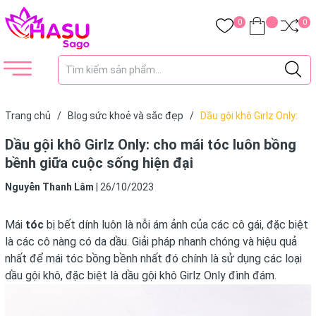
0
0
Trang chủ
/
Blog sức khoẻ và sắc đẹp
/
Dầu gội khô Girlz Only:
cho mái tóc luôn bồng bềnh giữa cuộc sống hiện đại
Dầu gội khô Girlz Only: cho mái tóc luôn bồng
bềnh giữa cuộc sống hiện đại
Nguyễn Thanh Lâm
|
26/10/2023
Mái
tóc
bị bết dính luôn là nỗi ám ảnh của các cô gái, đặc biệt
là các cô nàng có da dầu. Giải pháp nhanh chóng và hiệu quả
nhất để mái tóc bồng bềnh nhất đó chính là sử dụng các loại
dầu gội khô, đặc biệt là dầu gội khô Girlz Only đình đám.