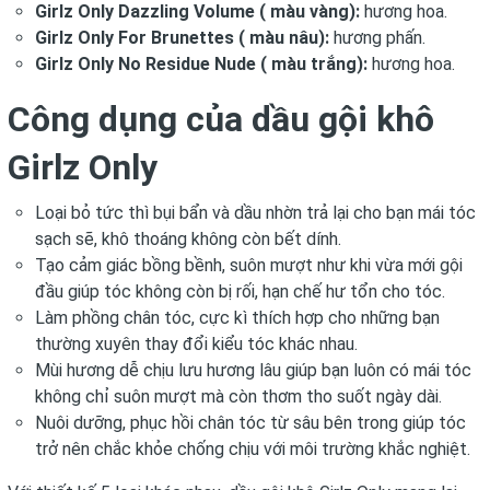
Girlz Only Dazzling Volume ( màu vàng):
hương hoa.
Girlz Only For Brunettes ( màu nâu):
hương phấn.
Girlz Only No Residue Nude ( màu trắng):
hương hoa.
Công dụng của dầu gội khô
Girlz Only
Loại bỏ tức thì bụi bẩn và dầu nhờn trả lại cho bạn mái tóc
sạch sẽ, khô thoáng không còn bết dính.
Tạo cảm giác bồng bềnh, suôn mượt như khi vừa mới gội
đầu giúp tóc không còn bị rối, hạn chế hư tổn cho tóc.
Làm phồng chân tóc, cực kì thích hợp cho những bạn
thường xuyên thay đổi kiểu tóc khác nhau.
Mùi hương dễ chịu lưu hương lâu giúp bạn luôn có mái tóc
không chỉ suôn mượt mà còn thơm tho suốt ngày dài.
Nuôi dưỡng, phục hồi chân tóc từ sâu bên trong giúp tóc
trở nên chắc khỏe chống chịu với môi trường khắc nghiệt.