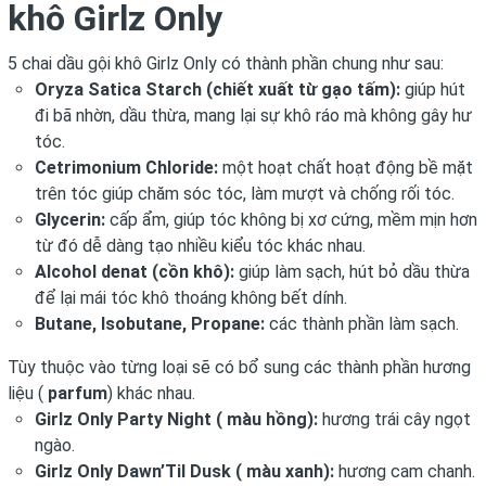
khô Girlz Only
5 chai dầu gội khô Girlz Only có thành phần chung như sau:
Oryza Satica Starch (chiết xuất từ gạo tấm):
giúp hút
đi bã nhờn, dầu thừa, mang lại sự khô ráo mà không gây hư
tóc.
Cetrimonium Chloride:
một hoạt chất hoạt động bề mặt
trên tóc giúp chăm sóc tóc, làm mượt và chống rối tóc.
Glycerin:
cấp ẩm, giúp tóc không bị xơ cứng, mềm mịn hơn
từ đó dễ dàng tạo nhiều kiểu tóc khác nhau.
Alcohol denat (cồn khô):
giúp làm sạch, hút bỏ dầu thừa
để lại mái tóc khô thoáng không bết dính.
Butane, Isobutane, Propane:
các thành phần làm sạch.
Tùy thuộc vào từng loại sẽ có bổ sung các thành phần hương
liệu (
parfum
) khác nhau.
Girlz Only Party Night ( màu hồng):
hương trái cây ngọt
ngào.
Girlz Only Dawn’Til Dusk ( màu xanh):
hương cam chanh.