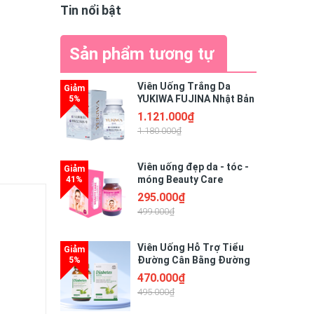
Tin nổi bật
Sản phẩm tương tự
Viên Uống Trắng Da
YUKIWA FUJINA Nhật Bản
60 Viên
1.121.000₫
1.180.000₫
Viên uống đẹp da - tóc -
móng Beauty Care
Collagen 60 viên
295.000₫
499.000₫
Viên Uống Hỗ Trợ Tiểu
Đường Cân Bằng Đường
Huyết Nucos Diabetes
470.000₫
495.000₫