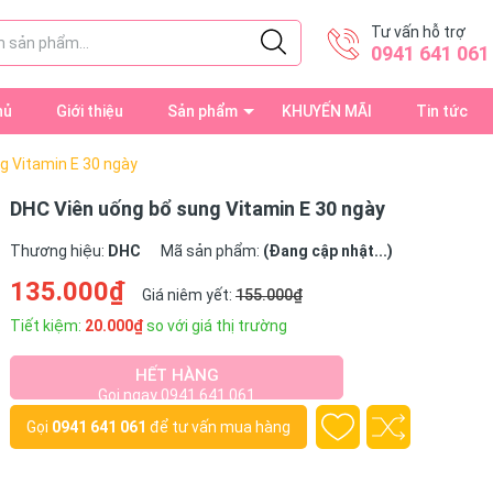
Tư vấn hỗ trợ
0941 641 061
hủ
Giới thiệu
Sản phẩm
KHUYẾN MÃI
Tin tức
g Vitamin E 30 ngày
DHC Viên uống bổ sung Vitamin E 30 ngày
Thương hiệu:
DHC
Mã sản phẩm:
(Đang cập nhật...)
135.000₫
Giá niêm yết:
155.000₫
Tiết kiệm:
20.000₫
so với giá thị trường
HẾT HÀNG
Gọi ngay 0941 641 061
Gọi
0941 641 061
để tư vấn mua hàng