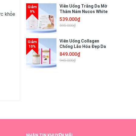
Viên Uống Trắng Da Mờ
Thâm Nám Nucos White
ức khỏe
60 Viên
539.000₫
595.000₫
Viên Uống Collagen
Chống Lão Hóa Đẹp Da
Nucos Cells Up 180 Viên
849.000₫
945.000₫
NHẬN TIN KHUYẾN MÃI