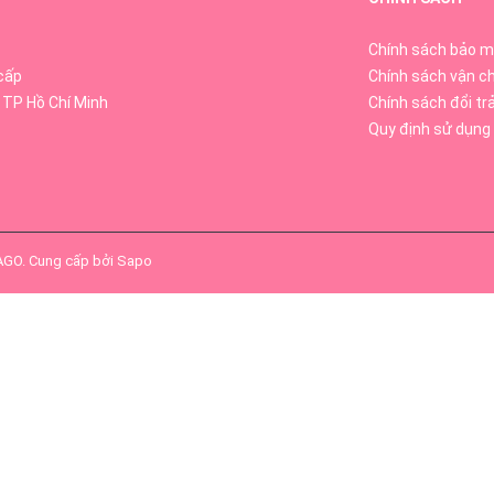
Chính sách bảo m
cấp
Chính sách vận c
 TP Hồ Chí Minh
Chính sách đổi tr
Quy định sử dụng
SAGO
.
Cung cấp bởi
Sapo