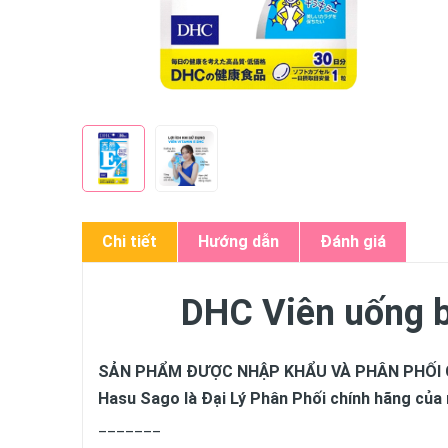
Chi tiết
Hướng dẫn
Đánh giá
DHC Viên uống b
SẢN PHẨM ĐƯỢC NHẬP KHẨU VÀ PHÂN PHỐI 
Hasu Sago là Đại Lý Phân Phối chính hãng củ
_______