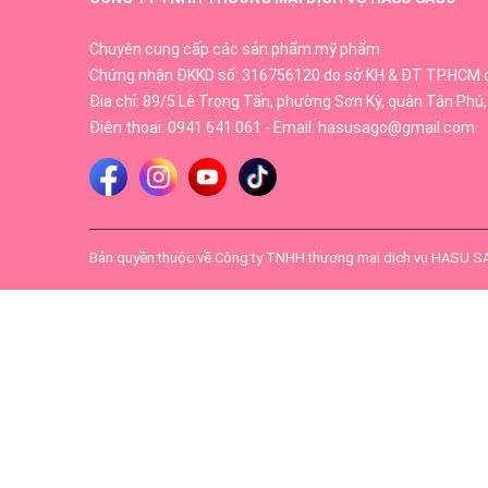
Chuyên cung cấp các sản phẩm mỹ phẩm
Chứng nhận ĐKKD số: 316756120 do sở KH & ĐT TP.HCM 
Địa chỉ: 89/5 Lê Trọng Tấn, phường Sơn Kỳ, quận Tân Phú,
Điện thoại:
0941 641 061
- Email:
hasusago@gmail.com
Bản quyền thuộc về
Công ty TNHH thương mại dịch vụ HASU 