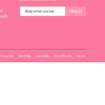
ật
Đăng ký
huyển
ả
Trang chủ
Giới thiệu
Sản phẩm
KHUYẾN MÃI
Tin tức