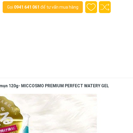
Gọi
0941 641 061
để tư vấn mua hàng
 giảm mụn 120g- MICCOSMO PREMIUM PERFECT WATERY GEL