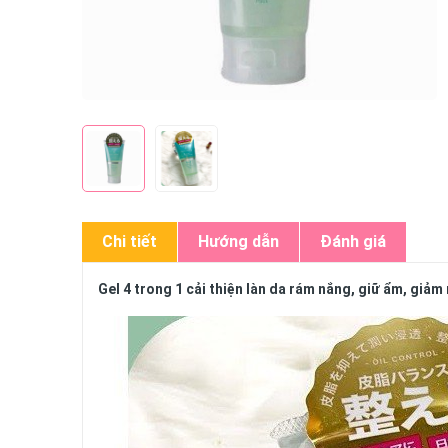
Chi tiết
Hướng dẫn
Đánh giá
Gel 4 trong 1 cải thiện làn da rám nắng, giữ ẩm,