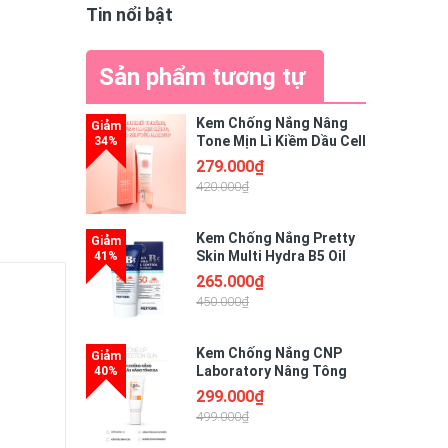
Tin nổi bật
Sản phẩm tương tự
Kem Chống Nắng Nâng
Tone Mịn Lì Kiềm Dầu Cell
Fusion C Brightening
279.000₫
Tone Up Sunscreen 100
420.000₫
SPF50+ PA ++++
Kem Chống Nắng Pretty
Skin Multi Hydra B5 Oil
Control Sun Cream SPF
265.000₫
50+/PA++++ - Phục Hồi
450.000₫
Dưỡng Trắng Dành Cho
Da Dầu
Kem Chống Nắng CNP
Laboratory Nâng Tông
Da Tone-Up Protection
299.000₫
Sun SPF42 PA+++ 50ml
499.000₫