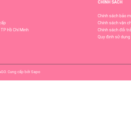
CHÍNH SÁCH
Chính sách bảo m
cấp
Chính sách vận c
 TP Hồ Chí Minh
Chính sách đổi tr
Quy định sử dụng
SAGO
.
Cung cấp bởi
Sapo