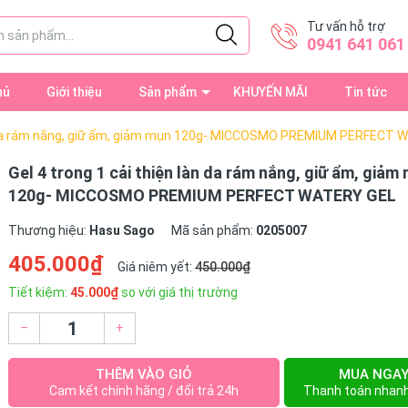
Tư vấn hỗ trợ
0941 641 061
hủ
Giới thiệu
Sản phẩm
KHUYẾN MÃI
Tin tức
àn da rám nắng, giữ ẩm, giảm mụn 120g- MICCOSMO PREMIUM PERFECT
Gel 4 trong 1 cải thiện làn da rám nắng, giữ ẩm, giảm
120g- MICCOSMO PREMIUM PERFECT WATERY GEL
Thương hiệu:
Hasu Sago
Mã sản phẩm:
0205007
405.000₫
Giá niêm yết:
450.000₫
Tiết kiệm:
45.000₫
so với giá thị trường
–
+
THÊM VÀO GIỎ
MUA NGA
Cam kết chính hãng / đổi trả 24h
Thanh toán nhan