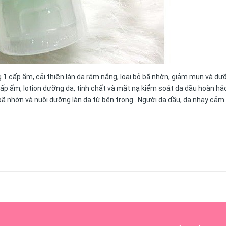
cấp ẩm, cải thiện làn da rám nắng, loại bỏ bã nhờn, giảm mụn và dư
cấp ẩm, lotion dưỡng da, tinh chất và mặt nạ kiểm soát da dầu hoàn hả
bã nhờn và nuôi dưỡng làn da từ bên trong . Người da dầu, da nhạy cảm