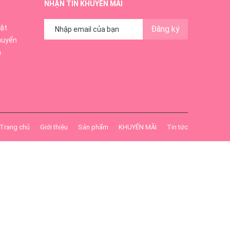
NHẬN TIN KHUYẾN MÃI
ật
Đăng ký
huyển
ả
Trang chủ
Giới thiệu
Sản phẩm
KHUYẾN MÃI
Tin tức