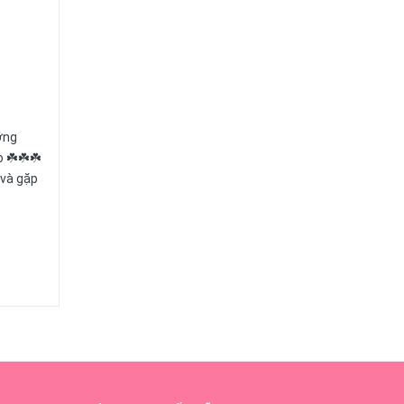
ỡng
o ☘️☘️☘️
 và gặp