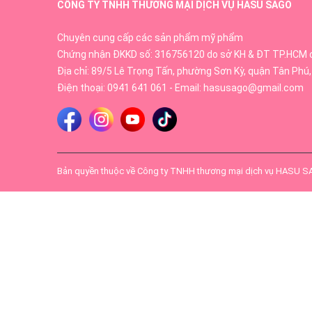
CÔNG TY TNHH THƯƠNG MẠI DỊCH VỤ HASU SAGO
Chuyên cung cấp các sản phẩm mỹ phẩm
Chứng nhận ĐKKD số: 316756120 do sở KH & ĐT TP.HCM 
Địa chỉ: 89/5 Lê Trọng Tấn, phường Sơn Kỳ, quận Tân Phú,
Điện thoại:
0941 641 061
- Email:
hasusago@gmail.com
Bản quyền thuộc về
Công ty TNHH thương mại dịch vụ HASU 