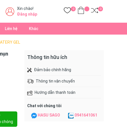
Xin chào!
0
0
Đăng nhập
Liên hệ
Khác
 WATERY GEL
 mụn
Thông tin hữu ích
Đảm bảo chính hãng
Thông tin vận chuyển
Hướng dẫn thanh toán
Chat với chúng tôi
HASU SAGO
0941641061
Y
h chóng