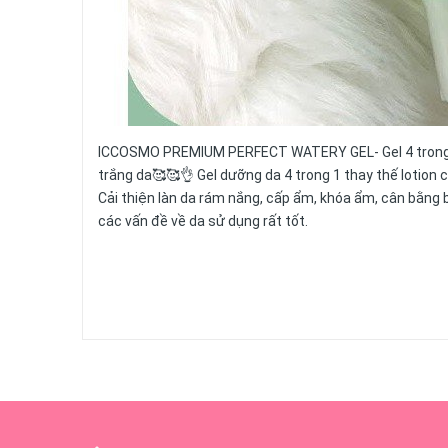
ICCOSMO PREMIUM PERFECT WATERY GEL- Gel 4 trong 1 
trắng da🥰🥰👌 Gel dưỡng da 4 trong 1 thay thế lotion 
Cải thiện làn da rám nắng, cấp ẩm, khóa ẩm, cân bằng 
các vấn đề về da sử dụng rất tốt.