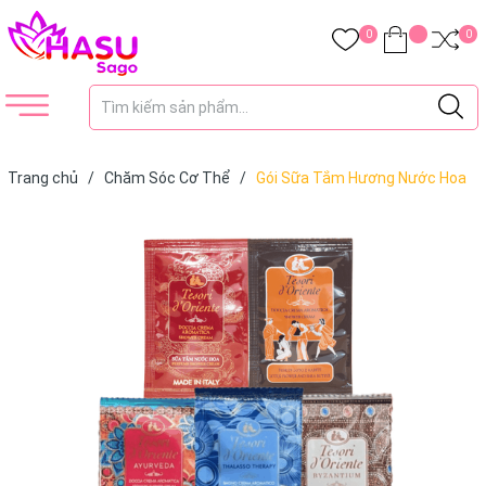
0
0
Trang chủ
/
Chăm Sóc Cơ Thể
/
Gói Sữa Tắm Hương Nước Hoa
Xích Tesori D'Oriente 7ml (1 Gói)