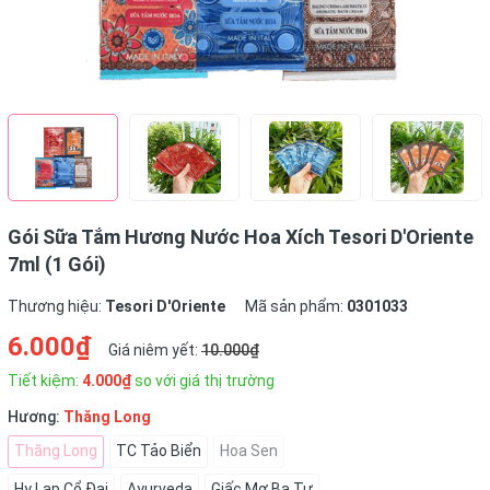
Gói Sữa Tắm Hương Nước Hoa Xích Tesori D'Oriente
7ml (1 Gói)
Thương hiệu:
Tesori D'Oriente
Mã sản phẩm:
0301033
6.000₫
Giá niêm yết:
10.000₫
Tiết kiệm:
4.000₫
so với giá thị trường
Hương:
Thăng Long
Thăng Long
TC Tảo Biển
Hoa Sen
Hy Lạp Cổ Đại
Ayurveda
Giấc Mơ Ba Tư