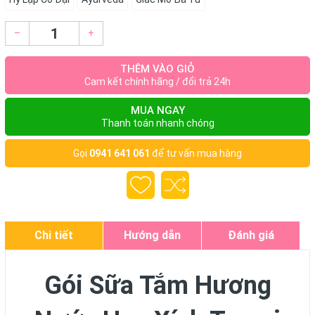
–
+
THÊM VÀO GIỎ
Cam kết chính hãng / đổi trả 24h
MUA NGAY
Thanh toán nhanh chóng
Gọi
0941 641 061
để tư vấn mua hàng
Chi tiết
Hướng dẫn
Đánh giá
Gói Sữa Tắm Hương