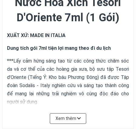
Nước Hoa Xích Tesori
D'Oriente 7ml (1 Gói)
XUẤT XỨ: MADE IN ITALIA
Dung tích gói 7ml tiện lợi mang theo đi du lịch
***Lấy cảm hứng sáng tạo từ các công thức chăm sóc
da và cơ thể của các hoàng gia xưa, bộ sưu tập Tesori
d’Oriente (Tiếng Ý: Kho báu Phương Đông) đã được Tập
đoàn Sodalis - Italy nghiên cứu và sáng tạo thành công
để mang lại những trải nghiệm vô cùng độc đáo cho
người sử dụng.
***Bộ sưu tập sữa tắm, nước hoa, dưỡng da Tesori D’
Xem thêm
Oriente là sự kết hợp hài hòa của công nghệ chế tạo mỹ
phẩm Italy và công thức bí truyền qua hàng ngàn năm