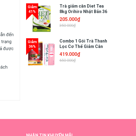
Trà giảm cân Diet Tea
8kg Orihiro Nhật Bản 36
gói
205.000₫
350.000₫
dẫn đến
Combo 1 Gói Trà Thanh
 trạng
Lọc Cơ Thể Giảm Cân
uả được
Giảm Mỡ Bụng + 1 Hộp 8
419.000₫
vỉ nhuận tràng Nhật Bản
650.000₫
cách
NHẬN TIN KHUYẾN MÃI