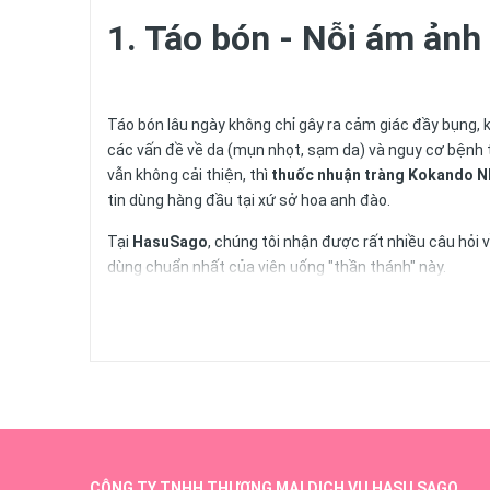
1. Táo bón - Nỗi ám ảnh
Táo bón lâu ngày không chỉ gây ra cảm giác đầy bụng,
các vấn đề về da (mụn nhọt, sạm da) và nguy cơ bệnh t
vẫn không cải thiện, thì
thuốc nhuận tràng Kokando N
tin dùng hàng đầu tại xứ sở hoa anh đào.
Tại
HasuSago
, chúng tôi nhận được rất nhiều câu hỏi 
dùng chuẩn nhất của viên uống "thần thánh" này.
CÔNG TY TNHH THƯƠNG MẠI DỊCH VỤ HASU SAGO