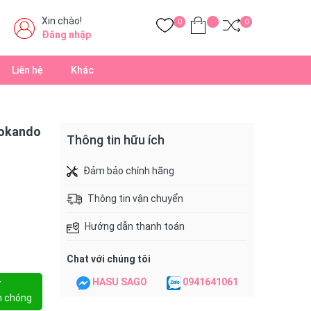
Xin chào!
0
0
Đăng nhập
Liên hệ
Khác
Kokando
Thông tin hữu ích
Đảm bảo chính hãng
Thông tin vận chuyển
Hướng dẫn thanh toán
Chat với chúng tôi
HASU SAGO
0941641061
Y
h chóng