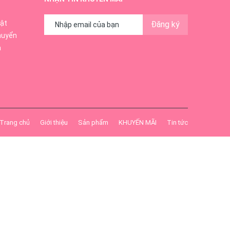
ật
Đăng ký
huyển
ả
Trang chủ
Giới thiệu
Sản phẩm
KHUYẾN MÃI
Tin tức