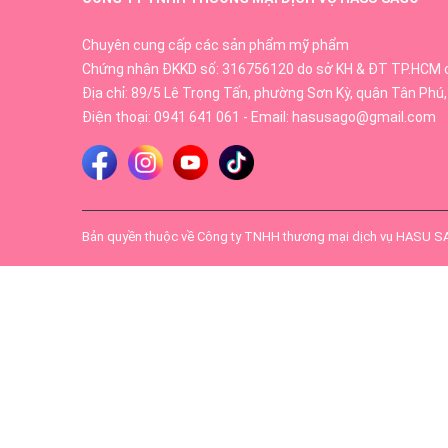
Chuyên cung cấp các sản phẩm mỹ phẩm
Chứng nhận ĐKKD số: 316756120 do sở KH & ĐT TP.HCM 
Địa chỉ: 89/5 Lê Trọng Tấn, phường Sơn Kỳ, quận Tân Phú,
Điện thoại:
0941 641 061
- Email:
hasusago@gmail.com
Bản quyền thuộc về
Công ty TNHH thương mại dịch vụ HASU 