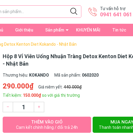
Tư vấn hỗ trợ
0941 641 061
hủ
Giới thiệu
Sản phẩm
KHUYẾN MÃI
Tin tức
ng Detox Kenton Diet Kokando - Nhật Bản
Hộp 8 Vỉ Viên Uống Nhuận Tràng Detox Kenton Diet 
- Nhật Bản
Thương hiệu:
KOKANDO
Mã sản phẩm:
0602020
290.000₫
Giá niêm yết:
440.000₫
Tiết kiệm:
150.000₫
so với giá thị trường
–
+
THÊM VÀO GIỎ
MUA NGA
Cam kết chính hãng / đổi trả 24h
Thanh toán nhan