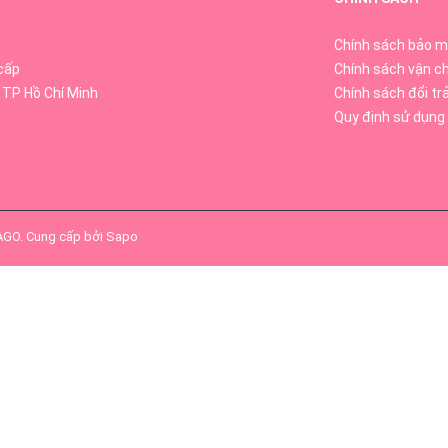
Chính sách bảo m
cấp
Chính sách vận c
 TP Hồ Chí Minh
Chính sách đổi tr
Quy định sử dụng
SAGO
.
Cung cấp bởi
Sapo