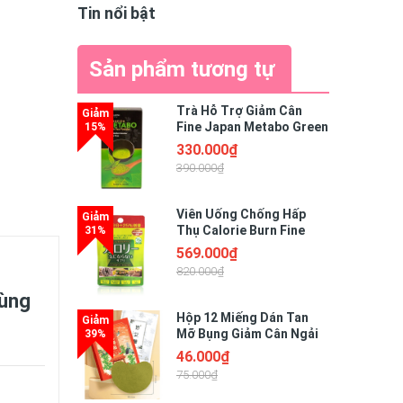
Tin nổi bật
Sản phẩm tương tự
Trà Hỗ Trợ Giảm Cân
Fine Japan Metabo Green
Tea Nhật Bản (Hộp 30
330.000₫
Gói)
390.000₫
Viên Uống Chống Hấp
Thụ Calorie Burn Fine
Japan Nhật Bản Gói 150
569.000₫
Viên
820.000₫
Dùng
Hộp 12 Miếng Dán Tan
Mỡ Bụng Giảm Cân Ngải
Cứu Detox Giảm Mỡ Eo
46.000₫
Thon Gọn Hiệu Quả Tiện
75.000₫
Lợi