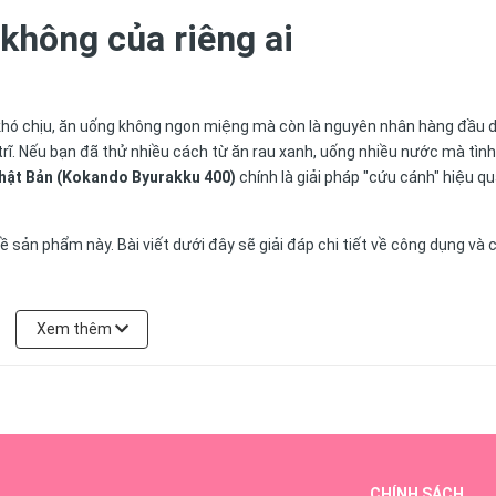
 không của riêng ai
 khó chịu, ăn uống không ngon miệng mà còn là nguyên nhân hàng đầu 
rĩ. Nếu bạn đã thử nhiều cách từ ăn rau xanh, uống nhiều nước mà tình
hật Bản (Kokando Byurakku 400)
chính là giải pháp "cứu cánh" hiệu q
về sản phẩm này. Bài viết dưới đây sẽ giải đáp chi tiết về công dụng và 
Xem thêm
CHÍNH SÁCH