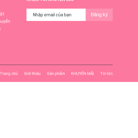
ật
Đăng ký
huyển
ả
Trang chủ
Giới thiệu
Sản phẩm
KHUYẾN MÃI
Tin tức