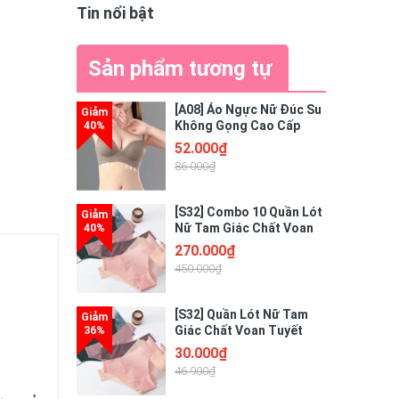
Tin nổi bật
Sản phẩm tương tự
[A08] Áo Ngực Nữ Đúc Su
Không Gọng Cao Cấp
Thiết Kế Nâng Ngực
52.000₫
Quyến Rũ Điệu Đà
86.000₫
[S32] Combo 10 Quần Lót
Nữ Tam Giác Chất Voan
Tuyết Tàng Hình Cao Cấp
270.000₫
Freesize - GIAO MÀU
450.000₫
NGẪU NHIÊN
[S32] Quần Lót Nữ Tam
Giác Chất Voan Tuyết
Tàng Hình Cao Cấp
30.000₫
46.900₫