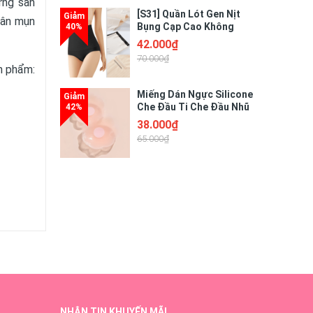
ững sản
[S31] Quần Lót Gen Nịt
hân mụn
Bụng Cạp Cao Không
Viền May Chống Lộ Chất
42.000₫
Liệu Su Mềm Mại Mát
70.000₫
Lạnh Giúp Thon Gọn Tôn
n phẩm:
Dáng
Miếng Dán Ngực Silicone
Che Đầu Ti Che Đầu Nhũ
Hoa Tàng Hình Siêu Dính
38.000₫
- Hộp 5 Cặp (10 Miếng)
65.000₫
 mặt. -
h trạng
mụn như
NHẬN TIN KHUYẾN MÃI