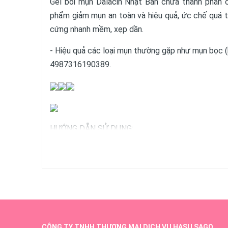
Gel bôi mụn Dalacin Nhật Bản chứa thành phần 
phẩm giảm mụn an toàn và hiệu quả, ức chế quá tr
cứng nhanh mềm, xẹp dần.
- Hiệu quả các loại mụn thường gặp như mụn bọc (
4987316190389.
HƯỚNG DẪN SỬ DỤNG:
- Rửa sạch mặt bằng sữa rửa mặt. - Bôi 1 lượng 
Sử dụng trước khi đi ngủ. - Khi bắt đầu có dấu h
mụn sưng to thêm nhé! - Cần bôi liên tục mỗi ngà
mong muốn.
CÔNG TY TNHH THƯƠNG MẠI DỊCH VỤ HASU SAGO