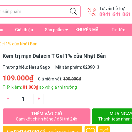
Tư vấn hỗ trợ
0941 641 061
hủ
Giới thiệu
Sản phẩm
KHUYẾN MÃI
Tin tức
Gel 1% của Nhật Bản
Kem trị mụn Dalacin T Gel 1% của Nhật Bản
Thương hiệu:
Hasu Sago
Mã sản phẩm:
0209013
109.000₫
Giá niêm yết:
190.000₫
Tiết kiệm:
81.000₫
so với giá thị trường
–
+
THÊM VÀO GIỎ
MUA NGA
Cam kết chính hãng / đổi trả 24h
Thanh toán nhan
Gọi
0941 641 061
để tư vấn mua hàng