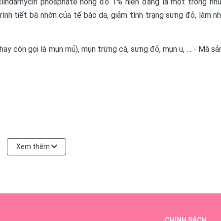
clindamycin phosphate nồng độ 1% hiện đang là một trong nh
ình tiết bã nhờn của tế bào da, giảm tình trạng sưng đỏ, làm n
hay còn gọi là mụn mủ), mụn trứng cá, sưng đỏ, mụn u, … - Mã sả
kem vừa đủ lên vùng mụn, massage để kem thấm vào bên trong da
Xem thêm
iệu mọc mụn, bạn cần bôi luôn vào vùng da cần để ngăn chặn tìn
y 2 lần trong khoảng thời gian tầm 1 tuần để có hiệu quả giảm 
CHÍNH SÁCH