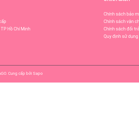
Chính sách bảo m
cấp
Chính sách vận c
 TP Hồ Chí Minh
Chính sách đổi tr
Quy định sử dụng
SAGO
.
Cung cấp bởi
Sapo