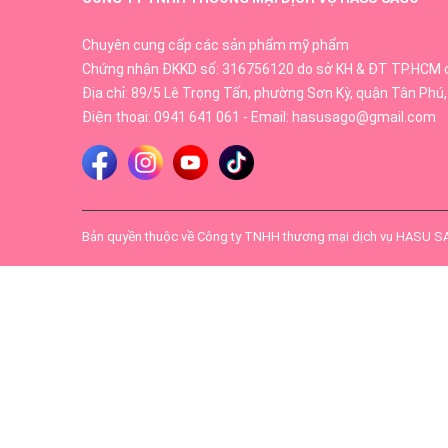
Chuyên cung cấp các sản phẩm mỹ phẩm
Chứng nhận ĐKKD số: 316756120 do sở KH & ĐT TP.HCM 
Địa chỉ: 89/5 Lê Trọng Tấn, phường Sơn Kỳ, quận Tân Phú,
Điện thoại:
0941 641 061
- Email:
hasusago@gmail.com
Bản quyền thuộc về
Công ty TNHH thương mại dịch vụ HASU 