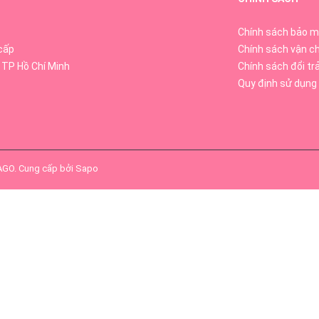
Chính sách bảo m
cấp
Chính sách vận c
 TP Hồ Chí Minh
Chính sách đổi tr
Quy định sử dụng
SAGO
.
Cung cấp bởi
Sapo