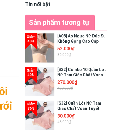
Tin nổi bật
Sản phẩm tương tự
[A08] Áo Ngực Nữ Đúc Su
Không Gọng Cao Cấp
Thiết Kế Nâng Ngực
52.000₫
Quyến Rũ Điệu Đà
86.000₫
[S32] Combo 10 Quần Lót
Nữ Tam Giác Chất Voan
Tuyết Tàng Hình Cao Cấp
270.000₫
Freesize - GIAO MÀU
ôi
450.000₫
NGẪU NHIÊN
ưới
[S32] Quần Lót Nữ Tam
Giác Chất Voan Tuyết
Tàng Hình Cao Cấp
30.000₫
46.900₫