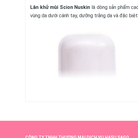
Lăn khử mùi Scion Nuskin
là dòng sản phẩm ca
vùng da dưới cánh tay, dưỡng trắng da và đặc biệ
CÔNG TY TNHH THƯƠNG MẠI DỊCH VỤ HASU SAGO