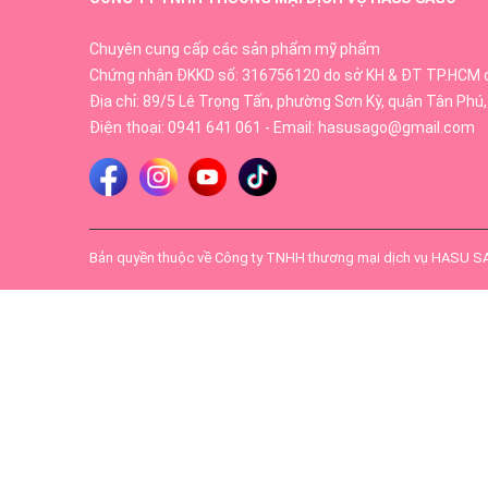
Chuyên cung cấp các sản phẩm mỹ phẩm
Chứng nhận ĐKKD số: 316756120 do sở KH & ĐT TP.HCM 
Địa chỉ: 89/5 Lê Trọng Tấn, phường Sơn Kỳ, quận Tân Phú,
Điện thoại:
0941 641 061
- Email:
hasusago@gmail.com
Bản quyền thuộc về
Công ty TNHH thương mại dịch vụ HASU 