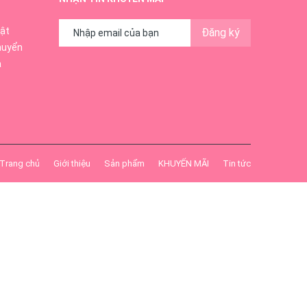
ật
Đăng ký
huyển
ả
Trang chủ
Giới thiệu
Sản phẩm
KHUYẾN MÃI
Tin tức