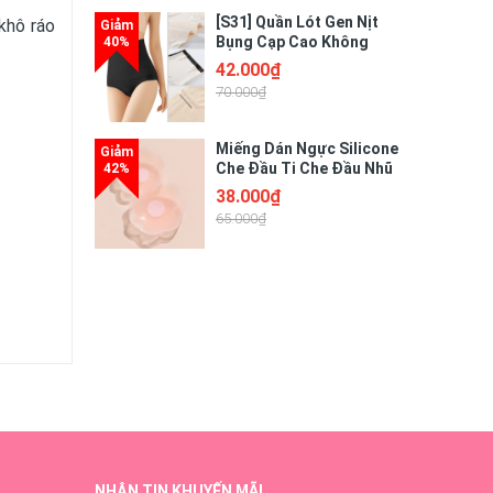
[S31] Quần Lót Gen Nịt
khô ráo
Bụng Cạp Cao Không
Viền May Chống Lộ Chất
42.000₫
Liệu Su Mềm Mại Mát
70.000₫
Lạnh Giúp Thon Gọn Tôn
Dáng
Miếng Dán Ngực Silicone
Che Đầu Ti Che Đầu Nhũ
Hoa Tàng Hình Siêu Dính
38.000₫
- Hộp 5 Cặp (10 Miếng)
65.000₫
NHẬN TIN KHUYẾN MÃI