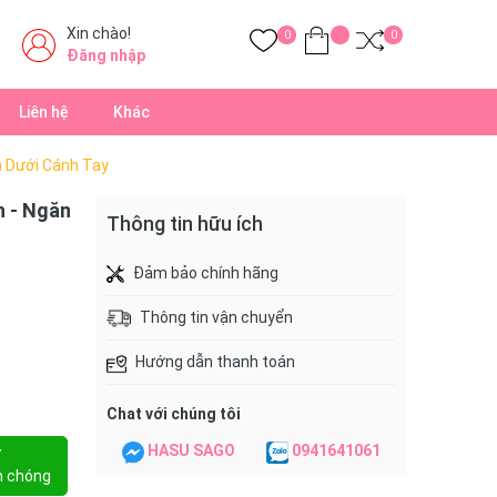
Xin chào!
0
0
Đăng nhập
Liên hệ
Khác
a Dưới Cánh Tay
h - Ngăn
Thông tin hữu ích
Đảm bảo chính hãng
Thông tin vận chuyển
Hướng dẫn thanh toán
Chat với chúng tôi
HASU SAGO
0941641061
Y
h chóng