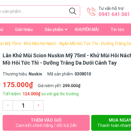
Tư vấn hỗ trợ
0941 641 061
hủ
Giới thiệu
Sản phẩm
KHUYẾN MÃI
Tin tức
in Mỹ 75ml - Khử Mùi Hôi Nách - Ngăn Mồ Hôi Tức Thì - Dưỡng Trắng D
Lăn Khử Mùi Scion Nuskin Mỹ 75ml - Khử Mùi Hôi Nác
Mồ Hôi Tức Thì - Dưỡng Trắng Da Dưới Cánh Tay
Thương hiệu:
Nuskin
Mã sản phẩm:
0308010
175.000₫
Giá niêm yết:
299.000₫
Tiết kiệm:
124.000₫
so với giá thị trường
–
+
THÊM VÀO GIỎ
MUA NGA
Cam kết chính hãng / đổi trả 24h
Thanh toán nhan