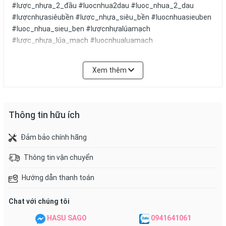
#lược_nhựa_2_đầu #luocnhua2dau #luoc_nhua_2_dau
#lượcnhựasiêubền #lược_nhựa_siêu_bền #luocnhuasieuben
#luoc_nhua_sieu_ben #lượcnhựalúamạch
#lược_nhựa_lúa_mạch #luocnhualuamach
#luoc_nhua_lua_mach #lượcnhựarăngdày
#lược_nhựa_răng_dày #luocnhuarangday
Xem thêm
#luoc_nhua_rang_day #lượcnhựachảiđầukocán
#lược_nhựa_chải_đầu_ko_cán #luocnhuachaidaukocan
#luoc_nhua_chai_dau_ko_can
Thông tin hữu ích
Đảm bảo chính hãng
Thông tin vận chuyển
Hướng dẫn thanh toán
Chat với chúng tôi
HASU SAGO
0941641061