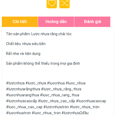
Chi tiết
Hướng dẫn
Đánh giá
Tên sản phẩm: Lược nhựa răng chải tóc
Chất liệu: nhựa siêu bền
Rất nhẹ và tiện dụng
Sản phẩm không thể thiếu trong mọi gia đình
#lượcnhựa #lược_nhựa #luocnhua #luoc_nhua
#lượcnhựarăngthưa #lược_nhựa_răng_thưa
#luocnhuarangthua #luoc_nhua_rang_thua
#lượcnhựacaocấp #lược_nhựa_cao_cấp #luocnhuacaocap
#luoc_nhua_cao_cap #lượcnhựatròn #lược_nhựa_tròn
#luocnhuatron #luoc_nhua_tron #lượcnhựa2đầu