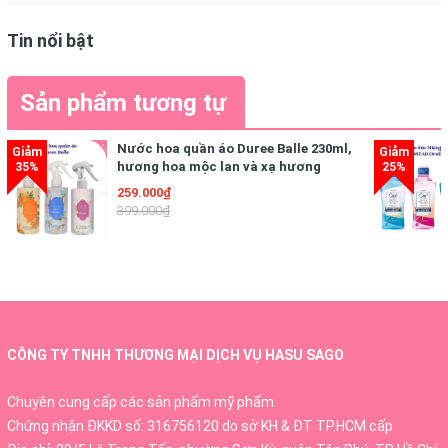
Tin nổi bật
Sản phẩm tương tự
Nước hoa quần áo Duree Balle 230ml,
hương hoa mộc lan và xạ hương
259.000₫
399.000₫
CÔNG TY TNHH THƯƠNG MẠI DỊCH VỤ HASU SAGO
Chuyên cung cấp các sản phẩm mỹ phẩm
Chứng nhận ĐKKD số: 316756120 do sở KH & ĐT TP.HCM cấp