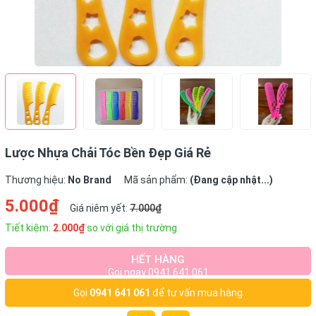
Lược Nhựa Chải Tóc Bền Đẹp Giá Rẻ
Thương hiệu:
No Brand
Mã sản phẩm:
(Đang cập nhật...)
5.000₫
Giá niêm yết:
7.000₫
Tiết kiệm:
2.000₫
so với giá thị trường
HẾT HÀNG
Gọi ngay 0941 641 061
Gọi
0941 641 061
để tư vấn mua hàng