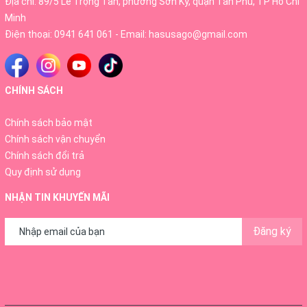
Địa chỉ: 89/5 Lê Trọng Tấn, phường Sơn Kỳ, quận Tân Phú, TP Hồ Chí
Minh
Điện thoại:
0941 641 061
- Email:
hasusago@gmail.com
CHÍNH SÁCH
Chính sách bảo mật
Chính sách vận chuyển
Chính sách đổi trả
Quy định sử dụng
NHẬN TIN KHUYẾN MÃI
Đăng ký