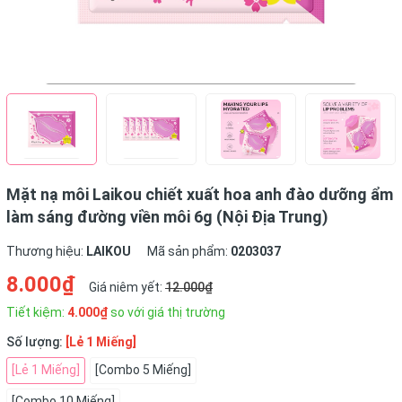
Mặt nạ môi Laikou chiết xuất hoa anh đào dưỡng ẩm
làm sáng đường viền môi 6g (Nội Địa Trung)
Thương hiệu:
LAIKOU
Mã sản phẩm:
0203037
8.000₫
Giá niêm yết:
12.000₫
Tiết kiệm:
4.000₫
so với giá thị trường
Số lượng:
[Lẻ 1 Miếng]
[Lẻ 1 Miếng]
[Combo 5 Miếng]
[Combo 10 Miếng]