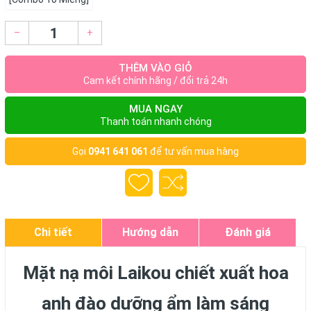
–
+
THÊM VÀO GIỎ
Cam kết chính hãng / đổi trả 24h
MUA NGAY
Thanh toán nhanh chóng
Gọi
0941 641 061
để tư vấn mua hàng
Chi tiết
Hướng dẫn
Đánh giá
Mặt nạ môi Laikou chiết xuất hoa
anh đào dưỡng ẩm làm sáng