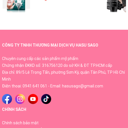
sau tai trước khi sử dụng. Nếu bạn cảm thấy khó
chịu, hãy ngừng sử dụng ngay lập tức.
CÔNG TY TNHH THƯƠNG MẠI DỊCH VỤ HASU SAGO
Chuyên cung cấp các sản phẩm mỹ phẩm
Chứng nhận ĐKKD số: 316756120 do sở KH & ĐT TP.HCM cấp
Địa chỉ: 89/5 Lê Trọng Tấn, phường Sơn Kỳ, quận Tân Phú, TP Hồ Chí
Minh
Điện thoại:
0941 641 061
- Email:
hasusago@gmail.com
CHÍNH SÁCH
Chính sách bảo mật