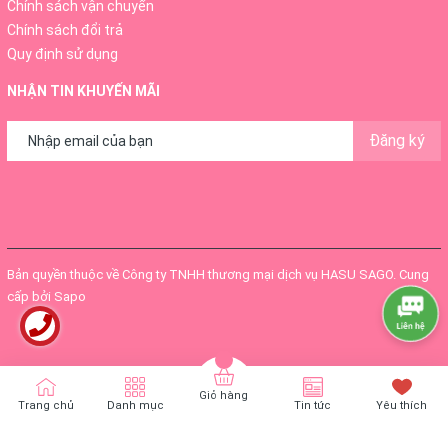
Chính sách vận chuyển
Chính sách đổi trả
Quy định sử dụng
NHẬN TIN KHUYẾN MÃI
Đăng ký
Bản quyền thuộc về
Công ty TNHH thương mại dịch vụ HASU SAGO
.
Cung
cấp bởi
Sapo
Giỏ hàng
Trang chủ
Danh mục
Tin tức
Yêu thích