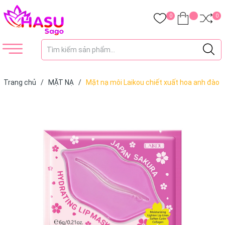
0
0
Trang chủ
/
MẶT NẠ
/
Mặt nạ môi Laikou chiết xuất hoa anh đào
dưỡng ẩm làm sáng đường viền môi 6g (Nội Địa Trung)