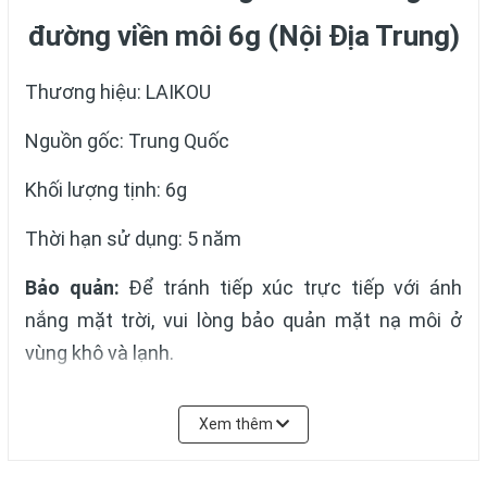
đường viền môi 6g (Nội Địa Trung)
Thương hiệu: LAIKOU
Nguồn gốc: Trung Quốc
Khối lượng tịnh: 6g
Thời hạn sử dụng: 5 năm
Bảo quản:
Để tránh tiếp xúc trực tiếp với ánh
nắng mặt trời, vui lòng bảo quản mặt nạ môi ở
vùng khô và lạnh.
Thành phần chính:
Chiết xuất hoa Prunus
Xem thêm
Speciosa, Chiết xuất lá Centella Asiatica, Collagen
thủy phân, Chiết xuất mật ong, Tocopherol, v.v.