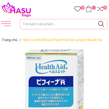
0
0
Trang chủ
/
Men vi sinh Bifina R Health Aid bổ sung lợi khuẩn hệ
tiêu hóa (1,2g x 20 gói)