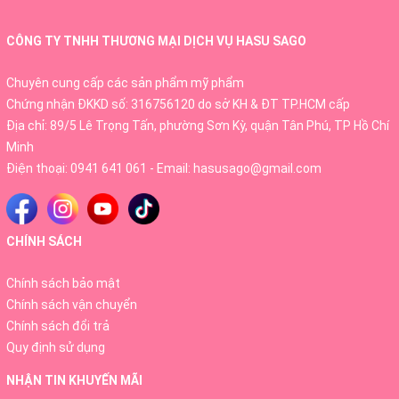
rượu khiến cho hệ tiêu hóa của bạn bị suy giảm. Một trong
những nguyên nhân khác như stress kéo dài, thức khuya,
CÔNG TY TNHH THƯƠNG MẠI DỊCH VỤ HASU SAGO
dùng thuốc kháng sinh nhiều làm mất cân bằng vi sinh
đường ruột.
Chuyên cung cấp các sản phẩm mỹ phẩm
Chứng nhận ĐKKD số: 316756120 do sở KH & ĐT TP.HCM cấp
- Các triệu chứng thường gặp phổ biến như rối loạn tiêu
Địa chỉ: 89/5 Lê Trọng Tấn, phường Sơn Kỳ, quận Tân Phú, TP Hồ Chí
hóa, táo bón, tiêu chảy, ợ nóng, chán ăn,… là những dấu
Minh
hiệu dễ nhận biết nhất. Ngay lúc này, việc bổ sung men vi
Điện thoại:
0941 641 061
- Email:
hasusago@gmail.com
sinh để cân bằng lợi khuẩn đường ruột, tăng khả năng
miễn dịch cho hệ tiêu hóa khỏe mạnh rất cần thiết.
CHÍNH SÁCH
- Health Aid Bifina R có công thức ưu việt chứa 2 lợi
khuẩn chính trong đường ruột là bifido và lactobacillus và
Chính sách bảo mật
chất xơ hòa tan - thức ăn sẵn có cho lợi khuẩn trong mỗi
Chính sách vận chuyển
gói men, giúp tiêu hóa và hấp thụ dinh dưỡng tốt nhất.
Chính sách đổi trả
Sản phẩm có thể bổ sung vào bất kỳ thời điểm nào trong
Quy định sử dụng
ngày, không nhất thiết phải sau bữa ăn như các loại men vi
NHẬN TIN KHUYẾN MÃI
sinh thông thường.