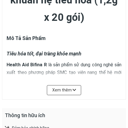
khuẩn hệ tiêu hóa (1,2g
x 20 gói)
Mô Tả Sản Phẩm
Tiêu hóa tốt, đại tràng khỏe mạnh
Health Aid Bifina R
là sản phẩm sử dụng công nghệ sản
xuất theo phương pháp SMC tạo viên nang thế hệ mới
giúp đưa 90% lợi khuẩn sống vượt qua axit dạ dày xuống
ruột non và sâu tận đại tràng. Sản phẩm hỗ trợ điều trị rối
Xem thêm
loạn tiêu hóa, khó tiêu, đầy hơi, kém hấp thu, táo bón và
viêm đại tràng.
Thông tin hữu ích