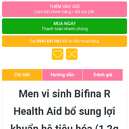
THÊM VÀO GIỎ
Cam kết chính hãng / đổi trả 24h
MUA NGAY
Thanh toán nhanh chóng
Gọi
0941 641 061
để tư vấn mua hàng
Chi tiết
Hướng dẫn
Đánh giá
Men vi sinh Bifina R
Health Aid bổ sung lợi