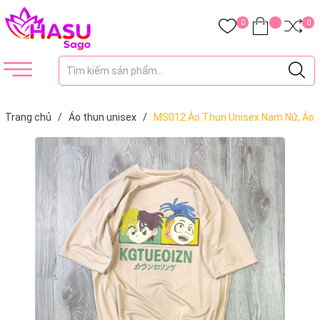
0
0
Trang chủ
/
Áo thun unisex
/
MS012 Áo Thun Unisex Nam Nữ, Áo
Thun Form Rộng Thời Trang In Chữ Dễ Thương Freesize