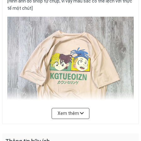
[Hình ảnh do shop tự chụp, vì vậy màu sắc có thể lệch với thực
tế một chút]
Xem thêm