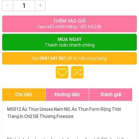
–
+
THÊM VÀO GIỎ
Cam kết chính hãng / đổi trả 24h
MUA NGAY
Thanh toán nhanh chóng
Gọi
0941 641 061
để tư vấn mua hàng
Chi tiết
Hướng dẫn
Đánh giá
MS012 Áo Thun Unisex Nam Nữ, Áo Thun Form Rộng Thời
Trang In Chữ Dễ Thương Freesize