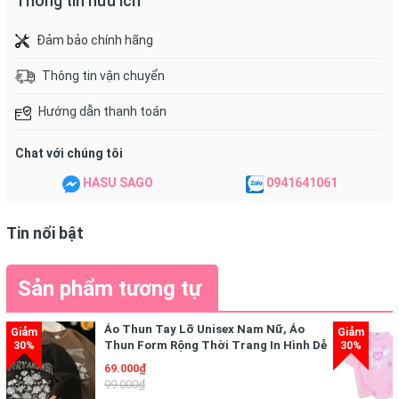
Thông tin hữu ích
Đảm bảo chính hãng
THÔNG TIN SẢN PHẨM
Thông tin vận chuyển
Hướng dẫn thanh toán
- Xuất xứ: Việt Nam
Chat với chúng tôi
HASU SAGO
0941641061
- Chất liệu : Thun cotton, hình in nhiệt sắc nét
Tin nổi bật
- Kích cỡ sản phẩm: Dài áo 70cm x Rộng áo 54cm x Dài tay
Sản phẩm tương tự
24cm x Rộng tay 18cm
Áo Thun Tay Lỡ Unisex Nam Nữ, Áo
Thun Form Rộng Thời Trang In Hình Dễ
- Size: Freesize dưới 75kg
Thương Freesize
69.000₫
99.000₫