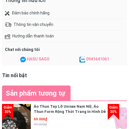
Thông tin hữu ích
Đảm bảo chính hãng
Thông tin vận chuyển
Hướng dẫn thanh toán
Chat với chúng tôi
HASU SAGO
0941641061
Tin nổi bật
Sản phẩm tương tự
Áo Thun Tay Lỡ Unisex Nam Nữ, Áo
Thun Form Rộng Thời Trang In Hình Dễ
Thương Freesize
69.000₫
99.000₫