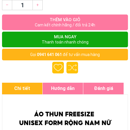
–
+
THÊM VÀO GIỎ
Cam kết chính hãng / đổi trả 24h
MUA NGAY
Thanh toán nhanh chóng
Gọi
0941 641 061
để tư vấn mua hàng
Chi tiết
Hướng dẫn
Đánh giá