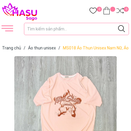
0
0
Trang chủ
/
Áo thun unisex
/
MS018 Áo Thun Unisex Nam Nữ, Áo
Thun Form Rộng Thời Trang In Hình HOT STAR Dễ Thương Freesize