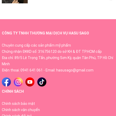
THÔNG TIN SẢN PHẨM
- Xuất xứ: Việt Nam
CÔNG TY TNHH THƯƠNG MẠI DỊCH VỤ HASU SAGO
Chuyên cung cấp các sản phẩm mỹ phẩm
- Chất liệu : Thun cotton, hình in nhiệt sắc nét
Chứng nhận ĐKKD số: 316756120 do sở KH & ĐT TP.HCM cấp
Địa chỉ: 89/5 Lê Trọng Tấn, phường Sơn Kỳ, quận Tân Phú, TP Hồ Chí
Minh
- Kích cỡ sản phẩm: Dài áo 70cm x Rộng áo 54cm x Dài tay
Điện thoại:
0941 641 061
- Email:
hasusago@gmail.com
24cm x Rộng tay 18cm
CHÍNH SÁCH
- Size: Freesize dưới 75kg
Chính sách bảo mật
Chính sách vận chuyển
- Loại: Unisex