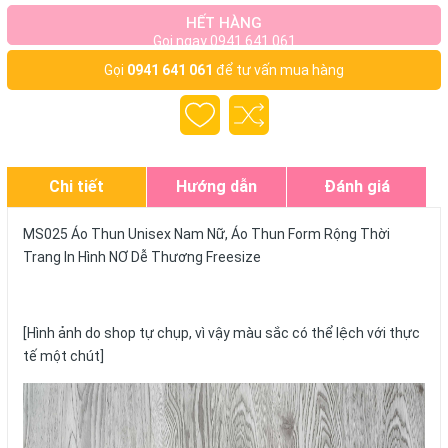
HẾT HÀNG
Gọi ngay 0941 641 061
Gọi
0941 641 061
để tư vấn mua hàng
Chi tiết
Hướng dẫn
Đánh giá
MS025 Áo Thun Unisex Nam Nữ, Áo Thun Form Rộng Thời
Trang In Hình NƠ Dễ Thương Freesize
[Hình ảnh do shop tự chụp, vì vậy màu sắc có thể lệch với thực
tế một chút]