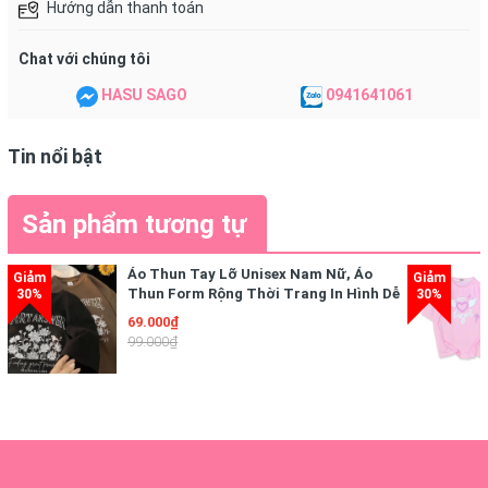
Hướng dẫn thanh toán
Chat với chúng tôi
HASU SAGO
0941641061
Tin nổi bật
Sản phẩm tương tự
Áo Thun Tay Lỡ Unisex Nam Nữ, Áo
Thun Form Rộng Thời Trang In Hình Dễ
Thương Freesize
69.000₫
99.000₫