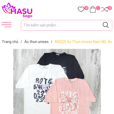
0
0
Trang chủ
/
Áo thun unisex
/
MS025 Áo Thun Unisex Nam Nữ, Áo
Thun Form Rộng Thời Trang In Hình NƠ Dễ Thương Freesize