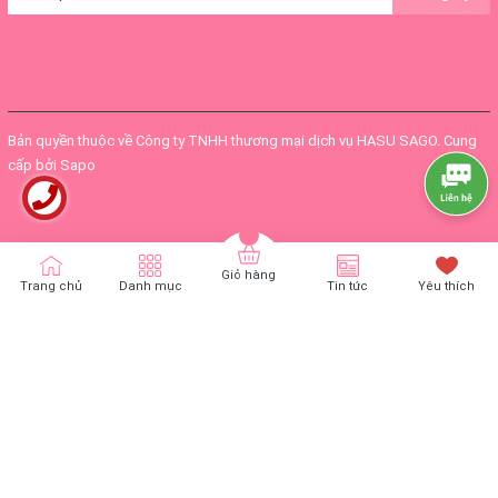
Bản quyền thuộc về
Công ty TNHH thương mại dịch vụ HASU SAGO
.
Cung
cấp bởi
Sapo
Giỏ hàng
Trang chủ
Danh mục
Tin tức
Yêu thích
THÔNG TIN SẢN PHẨM
- Xuất xứ: Việt Nam
- Chất liệu : Thun cotton, hình in nhiệt sắc nét