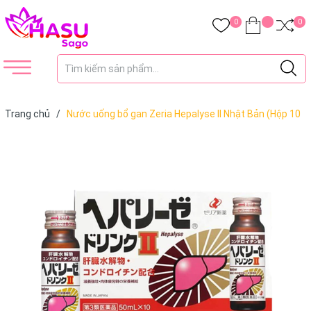
0
0
Trang chủ
/
Nước uống bổ gan Zeria Hepalyse II Nhật Bản (Hộp 10
chai x 50ml) (Hộp đỏ)