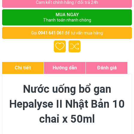
Cam kết chính hãng / đổi trả 24h
MUA NGAY
Thanh toán nhanh chóng
Gọi
0941 641 061
để tư vấn mua hàng
Chi tiết
Hướng dẫn
Đánh giá
Nước uống bổ gan
Hepalyse II Nhật Bản 10
chai x 50ml