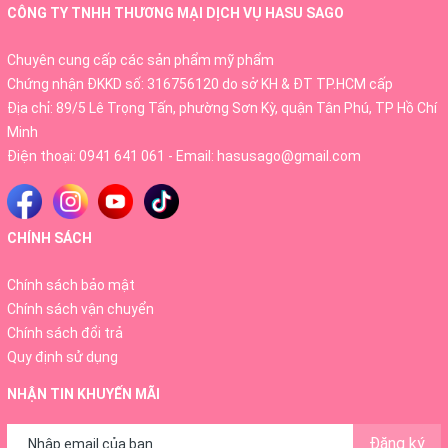
Chondtoitin natri sulfat: Chất này tăng khả năng thải độc,
CÔNG TY TNHH THƯƠNG MẠI DỊCH VỤ HASU SAGO
đào thải độc tố, lọc máu của gan. Hỗ trợ cân bằng môi
Chuyên cung cấp các sản phẩm mỹ phẩm
trường của gan, ngăn ngừa ung thư gan.
Chứng nhận ĐKKD số: 316756120 do sở KH & ĐT TP.HCM cấp
Các dưỡng chất hoàng kỳ, kỷ tử, tỏi có tính kháng sinh,
Địa chỉ: 89/5 Lê Trọng Tấn, phường Sơn Kỳ, quận Tân Phú, TP Hồ Chí
kháng viêm. Giúp loại bỏ các độc tố đang làm hại đến gan.
Minh
Giúp dưỡng gan, làm mát gan và cân bằng nội tiết trong
Điện thoại:
0941 641 061
- Email:
hasusago@gmail.com
cơ thể.
Các loại vitamin nhóm B tăng cường khả năng hấp thụ của
gan và thúc đẩy quá trình phục hồi diễn ra nhanh mà vững
CHÍNH SÁCH
chắc.
Chính sách bảo mật
Công dụng của nước uống bổ gan Zeria
Chính sách vận chuyển
Chính sách đổi trả
Hepalyse II
Quy định sử dụng
NHẬN TIN KHUYẾN MÃI
Đăng ký