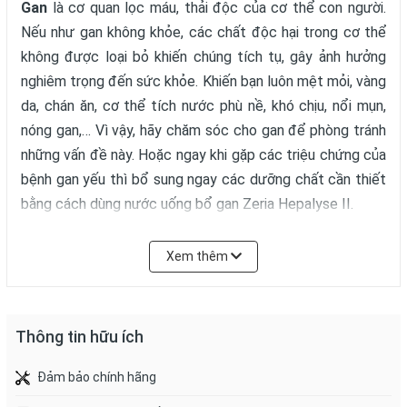
Gan
là cơ quan lọc máu, thải độc của cơ thể con người.
Nếu như gan không khỏe, các chất độc hại trong cơ thể
không được loại bỏ khiến chúng tích tụ, gây ảnh hưởng
nghiêm trọng đến sức khỏe. Khiến bạn luôn mệt mỏi, vàng
da, chán ăn, cơ thể tích nước phù nề, khó chịu, nổi mụn,
nóng gan,… Vì vậy, hãy chăm sóc cho gan để phòng tránh
những vấn đề này. Hoặc ngay khi gặp các triệu chứng của
bệnh gan yếu thì bổ sung ngay các dưỡng chất cần thiết
bằng cách dùng nước uống bổ gan Zeria Hepalyse II.
Nước uống bổ gan Zeria Hepalyse II
chứa tới 10 loại
Xem thêm
dưỡng chất có lợi cho gan từ thảo dược và gan thủy
phân, giúp tăng cường hoạt động của gan, thải độc và
nâng cao sức khỏe. Rất tốt cho những người hay uống
Thông tin hữu ích
rượu bia, sinh hoạt kém điều độ, gan yếu, vàng da, hay
mệt mỏi,…
Đảm bảo chính hãng