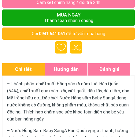
Cam kết chính hãng / đổi trả 24h
MUA NGAY
Thanh toán nhanh chóng
Gọi
0941 641 061
để tư vấn mua hàng
Chi tiết
Hướng dẫn
Đánh giá
– Thành phần: chiết xuất Hồng sâm 6 năm tuổi Hàn Quốc
(54%), chiết xuất quả mâm xôi, việt quất, dâu tây, dâu tằm, nho
Mỹ trồng hữu cơ…Đặc biệt Nước Hồng sâm Baby SangA dạng
nước không có đường, không phẩm màu, không chất bảo quản
độc hại. Thích hợp chăm sóc sức khỏe toàn diện cho bé yêu
của bạn hàng ngày.
– Nước Hồng Sâm Baby SangA Hàn Quốc vị ngọt thanh, hương