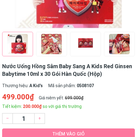
Nước Uống Hồng Sâm Baby Sang A Kids Red Ginsen
Babytime 10ml x 30 Gói Hàn Quốc (Hộp)
Thương hiệu:
A Kid's
Mã sản phẩm:
0508107
499.000₫
Giá niêm yết:
699.000₫
Tiết kiệm:
200.000₫
so với giá thị trường
–
+
THÊM VÀO GIỎ