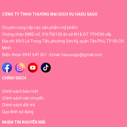
– Cải thiện tình trạng biếng ăn còi xương ở trẻ do Hồng sâm
baby SangA Hàn Quốc được bổ sung hàm lượng Vitamin và
khoáng chất cao, giúp trẻ ăn ngon miệng hơn, xương phát triển
CÔNG TY TNHH THƯƠNG MẠI DỊCH VỤ HASU SAGO
chắc khỏe.
Chuyên cung cấp các sản phẩm mỹ phẩm
– Tác dụng thanh nhiệt giải độc, giúp trẻ hết nóng trong, táo
Chứng nhận ĐKKD số: 316756120 do sở KH & ĐT TP.HCM cấp
bón, da dẻ hồng hào, ăn khỏe ngủ ngon, hấp thụ dinh dưỡng tốt.
Địa chỉ: 89/5 Lê Trọng Tấn, phường Sơn Kỳ, quận Tân Phú, TP Hồ Chí
Minh
Điện thoại:
0941 641 061
- Email:
hasusago@gmail.com
CHÍNH SÁCH
Chính sách bảo mật
Chính sách vận chuyển
Chính sách đổi trả
Quy định sử dụng
NHẬN TIN KHUYẾN MÃI