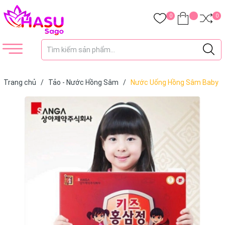
0
0
Trang chủ
/
Tảo - Nước Hồng Sâm
/
Nước Uống Hồng Sâm Baby
Sang A Kids Red Ginsen Babytime 10ml x 30 Gói Hàn Quốc (Hộp)