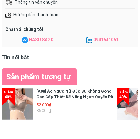
Thông tin vận chuyển
Hướng dẫn thanh toán
Chat với chúng tôi
HASU SAGO
0941641061
Tin nổi bật
Sản phẩm tương tự
[A08] Áo Ngực Nữ Đúc Su Không Gọng
Cao Cấp Thiết Kế Nâng Ngực Quyến Rũ
Dồn trọn vẹn tâm huyết suốt nhiều năm nghiên
Điệu Đà
52.000₫
cứu và phát triển, Hebora đã tinh chế thành công
86.000₫
hợp chất Placenta dưới dạng phân tử Nano cùng
thành tựu đột phá của công nghệ Tế bào gốc –
Nước uống bổ sung tế bào gốc Hebora Placenta