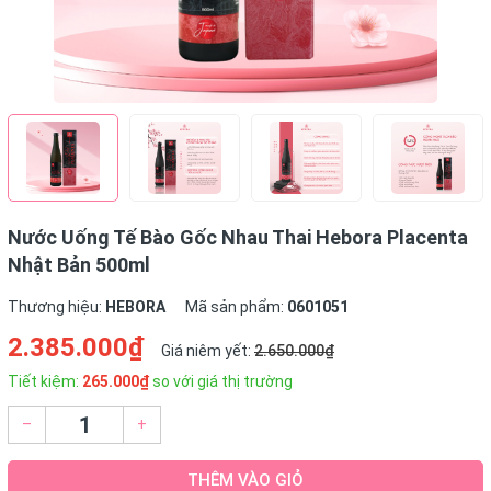
Nước Uống Tế Bào Gốc Nhau Thai Hebora Placenta
Nhật Bản 500ml
Thương hiệu:
HEBORA
Mã sản phẩm:
0601051
2.385.000₫
Giá niêm yết:
2.650.000₫
Tiết kiệm:
265.000₫
so với giá thị trường
–
+
THÊM VÀO GIỎ