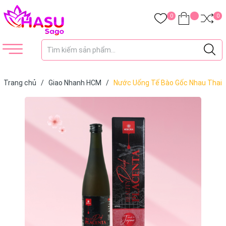
0
0
Trang chủ
/
Giao Nhanh HCM
/
Nước Uống Tế Bào Gốc Nhau Thai
Hebora Placenta Nhật Bản 500ml