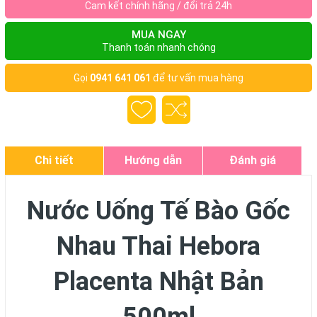
Cam kết chính hãng / đổi trả 24h
MUA NGAY
Thanh toán nhanh chóng
Gọi
0941 641 061
để tư vấn mua hàng
Chi tiết
Hướng dẫn
Đánh giá
Nước Uống Tế Bào Gốc
Nhau Thai Hebora
Placenta Nhật Bản