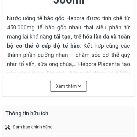
500ml
Nước uống tế bào gốc Hebora được tinh chế từ
450.000mg tế bào gốc nhau thai siêu phân tử
mang lại khả năng
tái tạo, trẻ hóa làn da và toàn
bộ cơ thể ở cấp độ tế bào
. Kết hợp cùng các
thành phần dưỡng nhan – chăm sóc cơ thể quý
như tổ yến, sữa ong chúa,… Hebora Placenta tạo
nên công thức đột phá, không chỉ dừng lại ở
hiệu
quả phục hồi, chống lão hóa
mà còn
tăng cường
Xem thêm
sức khỏe, giảm suy nhược, căng thẳng
.
Thông tin hữu ích
Đảm bảo chính hãng