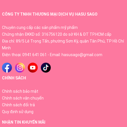
chính hãng Nhật Bản
. Không chỉ dừng lại ở hiệu
quả phục hồi và trẻ hóa làn da – cơ thể, Hebora
CÔNG TY TNHH THƯƠNG MẠI DỊCH VỤ HASU SAGO
Placenta còn mang đến những khái niệm hoàn
Chuyên cung cấp các sản phẩm mỹ phẩm
toàn khác về tiêu chuẩn của cái đẹp – một vẻ đẹp
Chứng nhận ĐKKD số: 316756120 do sở KH & ĐT TP.HCM cấp
tự thân, một thanh xuân tươi trẻ và một cơ thể
Địa chỉ: 89/5 Lê Trọng Tấn, phường Sơn Kỳ, quận Tân Phú, TP Hồ Chí
thơm ngọt ngào.
Minh
Điện thoại:
0941 641 061
- Email:
hasusago@gmail.com
1. Công dụng nước uống bổ sung tế bào
gốc Hebora Placenta chính hãng Nhật
CHÍNH SÁCH
Bản
Chính sách bảo mật
Chính sách vận chuyển
Tăng sinh tế bào gốc mới khỏe mạnh đồng thời
Chính sách đổi trả
phục hồi các tế bào bị tổn thương.
Quy định sử dụng
Thúc đẩy tổng hợp Collagen giúp làm mờ nếp
NHẬN TIN KHUYẾN MÃI
nhăn, tăng sự đàn hồi, trẻ hóa và cải thiện cấu