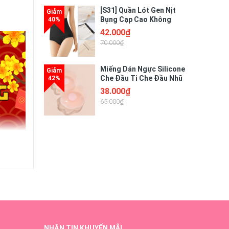
[S31] Quần Lót Gen Nịt
Bụng Cạp Cao Không
Viền May Chống Lộ Chất
42.000₫
Liệu Su Mềm Mại Mát
70.000₫
Lạnh Giúp Thon Gọn Tôn
Dáng
Miếng Dán Ngực Silicone
Che Đầu Ti Che Đầu Nhũ
Hoa Tàng Hình Siêu Dính
38.000₫
- Hộp 5 Cặp (10 Miếng)
65.000₫
NHẬN TIN KHUYẾN MÃI