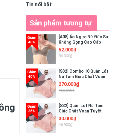
Tin nổi bật
Sản phẩm tương tự
[A08] Áo Ngực Nữ Đúc Su
Không Gọng Cao Cấp
Thiết Kế Nâng Ngực
52.000₫
Quyến Rũ Điệu Đà
86.000₫
[S32] Combo 10 Quần Lót
Nữ Tam Giác Chất Voan
Tuyết Tàng Hình Cao Cấp
270.000₫
Freesize - GIAO MÀU
450.000₫
NGẪU NHIÊN
công
[S32] Quần Lót Nữ Tam
Giác Chất Voan Tuyết
Tàng Hình Cao Cấp
30.000₫
46.900₫