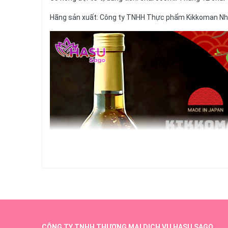
Hãng sản xuất: Công ty TNHH Thực phẩm Kikkoman Nh
CÔNG TY TNHH THƯƠNG MẠI DỊCH VỤ HASU SAGO