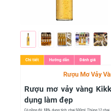
Chi tiết
Hướng dẫn
Đánh giá
Rượu Mơ Vảy Và
Rượu mơ vảy vàng Kikk
dụng làm đẹp
Có nồng độ:
13%
, dung tích: chai 500ml. Thùng 12 chai