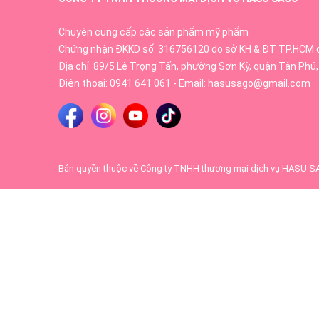
Chuyên cung cấp các sản phẩm mỹ phẩm
Chứng nhận ĐKKD số: 316756120 do sở KH & ĐT TP.HCM 
Địa chỉ: 89/5 Lê Trọng Tấn, phường Sơn Kỳ, quận Tân Phú,
Điện thoại:
0941 641 061
- Email:
hasusago@gmail.com
Món ăn truyền thống của người Nhật Bản là sushi. Rư
thì vị giác và hương vị được tăng thêm và đậm đà hơn 
Bản quyền thuộc về
Công ty TNHH thương mại dịch vụ HASU 
Quả mơ thực sự tốt cho sức khỏe
vì có chứa nhiều 
khoáng có tác dụng cân bằng sự thẩm thấu giữa các t
uống quen thuộc và yêu thích ở Nhật vì cảm giác dịu 
Vị ngọt thơm mềm mại và độ acid cân bằng của rượu 
mơ vảy vàng thưởng thức với món sushi thì vị giác và
Rượu mơ vảy vàng Kikkoman
mang một hương vị tươi 
nên lung linh, tạo nên sự sang trọng, ấn tượng cho các