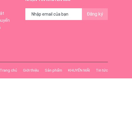
ật
Đăng ký
huyển
ả
ới sushi
Trang chủ
Giới thiệu
Sản phẩm
KHUYẾN MÃI
Tin tức
 và muối
à một đồ
ức khỏe.
ng. Rượu
rượu trở