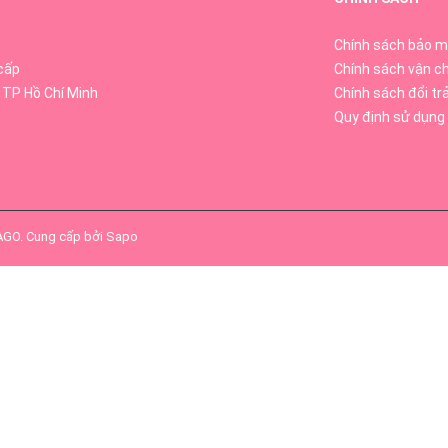
Chính sách bảo m
cấp
Chính sách vận c
 TP Hồ Chí Minh
Chính sách đổi tr
Quy định sử dụng
ợu mơ được người Nhật dùng chung như thực phẩm vì khi nhấm nháp v
bao giờ hết.
SAGO
.
Cung cấp bởi
Sapo
loại Vitamin đặc biệt là Vitamin A và Vitamin C, các loại Acid Citric
ế bào và máu, kích thích ăn ngon miệng và tiêu hoá. Rượu mơ luôn l
dàng mềm mại do nó mang lại đồng thời rất tốt cho việc tăng cường s
mơ nhật khiến cho nó trở thành một trong số những đồ uống nổi tiế
 hương vị được tăng thêm và đậm đà hơn bao giờ hết.
mát và ngọt thanh pha trộn những dát vàng mỏng lấp lánh, khiến chai 
 bữa tiệc cùng gia đình và bạn bè và
làm quà tặng