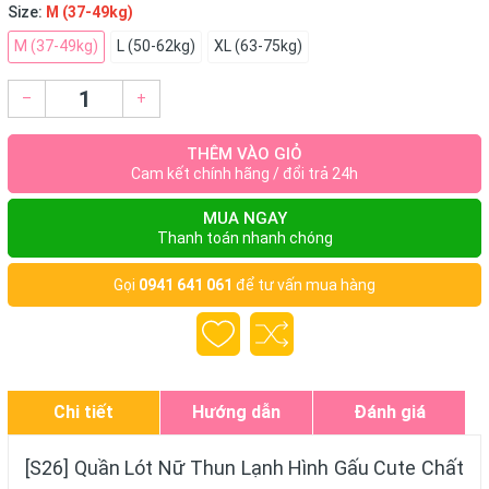
Size:
M (37-49kg)
M (37-49kg)
L (50-62kg)
XL (63-75kg)
–
+
THÊM VÀO GIỎ
Cam kết chính hãng / đổi trả 24h
MUA NGAY
Thanh toán nhanh chóng
Gọi
0941 641 061
để tư vấn mua hàng
Chi tiết
Hướng dẫn
Đánh giá
[S26] Quần Lót Nữ Thun Lạnh Hình Gấu Cute Chất