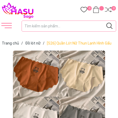
0
0
Trang chủ
/
Đồ lót nữ
/
[S26] Quần Lót Nữ Thun Lạnh Hình Gấu
Cute Chất Su Mát Không Lộ Viền Đáy Kháng Khuẩn Co Dãn Tốt 008