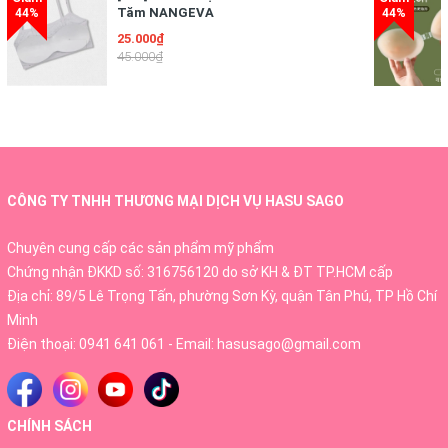
Tăm NANGEVA
25.000₫
45.000₫
CÔNG TY TNHH THƯƠNG MẠI DỊCH VỤ HASU SAGO
Chuyên cung cấp các sản phẩm mỹ phẩm
Chứng nhận ĐKKD số: 316756120 do sở KH & ĐT TP.HCM cấp
Địa chỉ: 89/5 Lê Trọng Tấn, phường Sơn Kỳ, quận Tân Phú, TP Hồ Chí
Minh
Điện thoại:
0941 641 061
- Email:
hasusago@gmail.com
CHÍNH SÁCH