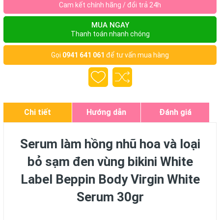
Cam kết chính hãng / đổi trả 24h
MUA NGAY
Thanh toán nhanh chóng
Gọi
0941 641 061
để tư vấn mua hàng
Chi tiết
Hướng dẫn
Đánh giá
Serum làm hồng nhũ hoa và loại
bỏ sạm đen vùng bikini White
Label Beppin Body Virgin White
Serum 30gr