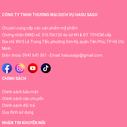
dụng thúc đẩy quá trình tái tạo da, nhẹ nhàng
thấm sâu vào chỗ thâm, sạm đen trên bề mặt da,
CÔNG TY TNHH THƯƠNG MẠI DỊCH VỤ HASU SAGO
qua đó bao bọc và bổ sung chất dưỡng ẩm dồi
Chuyên cung cấp các sản phẩm mỹ phẩm
dào giúp da trắng sáng mịn màng.
Chứng nhận ĐKKD số: 316756120 do sở KH & ĐT TP.HCM cấp
Địa chỉ: 89/5 Lê Trọng Tấn, phường Sơn Kỳ, quận Tân Phú, TP Hồ Chí
- Với công thức không chứa chất kí ch ứn g da
Minh
(như màu nhân tạo, paraben, dầu khoáng), tinh
Điện thoại:
0941 641 061
- Email:
hasusago@gmail.com
chất Beppin thích hợp với mọi loại da, kể cả da
nhạy cảm nhất.
CHÍNH SÁCH
Chính sách bảo mật
Công dụng
Chính sách vận chuyển
Chính sách đổi trả
– Cải thiện sắc tố da vùng bikini, nách, nhũ hoa,…
Quy định sử dụng
kích thích tái tạo tế bào mới.
NHẬN TIN KHUYẾN MÃI