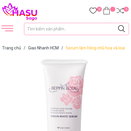
0
0
Trang chủ
/
Giao Nhanh HCM
/
Serum làm hồng nhũ hoa và loại
bỏ sạm đen vùng bikini White Label Beppin Body Virgin White Serum
30gr