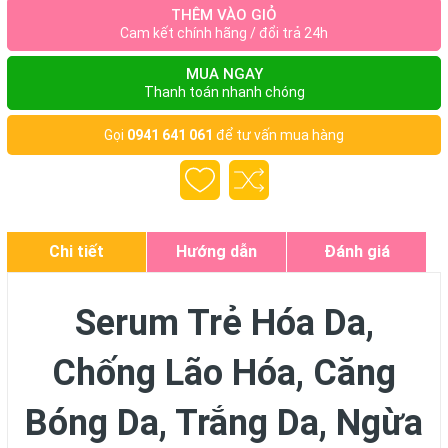
THÊM VÀO GIỎ
Cam kết chính hãng / đổi trả 24h
MUA NGAY
Thanh toán nhanh chóng
Gọi
0941 641 061
để tư vấn mua hàng
Chi tiết
Hướng dẫn
Đánh giá
Serum Trẻ Hóa Da,
Chống Lão Hóa, Căng
Bóng Da, Trắng Da, Ngừa