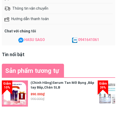
Thông tin vận chuyển
Hướng dẫn thanh toán
Chat với chúng tôi
HASU SAGO
0941641061
Tin nổi bật
Sản phẩm tương tự
(Chính Hãng)Serum Tan Mỡ Bụng ,Bắp
tay Bắp,Chân SLB
* ĐẶC TÍNH NỔI BẬT
890.000₫
990.000₫
- Tinh chất Idebenone
chứa
0,05% Idebenone
tinh khiết
(pure Idebenone) và
5% Idebenone