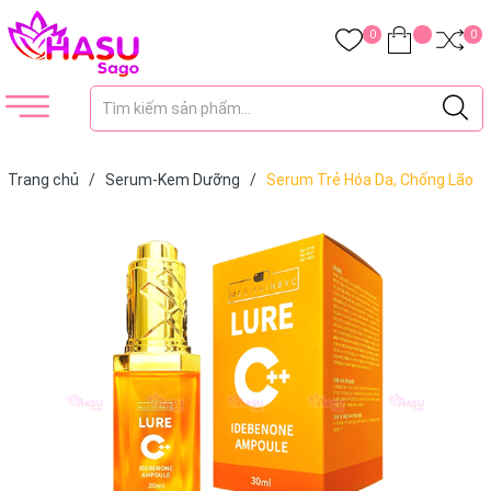
0
0
Trang chủ
/
Serum-Kem Dưỡng
/
Serum Trẻ Hóa Da, Chống Lão
Hóa, Căng Bóng Da, Trắng Da, Ngừa Nám IDEBENONE AMPOULE
LURE C++ 30ml