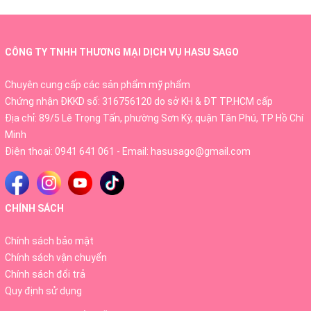
liposome
là thành phần có sức mạnh chống lão
hóa, giúp trẻ hóa da nhờ có mức độ chống oxy
hóa cao.
CÔNG TY TNHH THƯƠNG MẠI DỊCH VỤ HASU SAGO
- Niacinamide 2%
kết hợp cùng Glucosame thúc
Chuyên cung cấp các sản phẩm mỹ phẩm
đẩy làn da thêm trắng sáng rõ rệt.
Chứng nhận ĐKKD số: 316756120 do sở KH & ĐT TP.HCM cấp
Địa chỉ: 89/5 Lê Trọng Tấn, phường Sơn Kỳ, quận Tân Phú, TP Hồ Chí
- Chức năng làm mềm mịn da được
Hyaluronic
Minh
Điện thoại:
0941 641 061
- Email:
hasusago@gmail.com
Acid và Lipidure PMB
duy trì đem lại độ khỏe tổng
thể cho các tế bào da.
- Tinh chất còn gồm có nhiều Peptide, tổ hợp thảo
CHÍNH SÁCH
dược EX-BSASM (có trong cam thảo, chè xanh,
Chính sách bảo mật
hương thảo, rau má, hoa cúc, hoàng cầm và cây
Chính sách vận chuyển
cốt khí) đem lại nguồn năng lượng dồi dào cho làn
Chính sách đổi trả
da luôn khỏe mạnh.
Quy định sử dụng