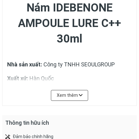
Nám IDEBENONE
AMPOULE LURE C++
30ml
Nhà sản xuất:
Công ty TNHH SEOULGROUP
Xuất xứ:
Hàn Quốc
Thương hiệu:
Mediskinbyc
Xem thêm
Hạn sử dụng:
3 năm
Thông tin hữu ích
Đảm bảo chính hãng