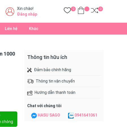
Xin chào!
0
0
Đăng nhập
Liên hệ
Khác
ản 1000
Thông tin hữu ích
Đảm bảo chính hãng
Thông tin vận chuyển
Hướng dẫn thanh toán
Chat với chúng tôi
HASU SAGO
0941641061
Y
h chóng