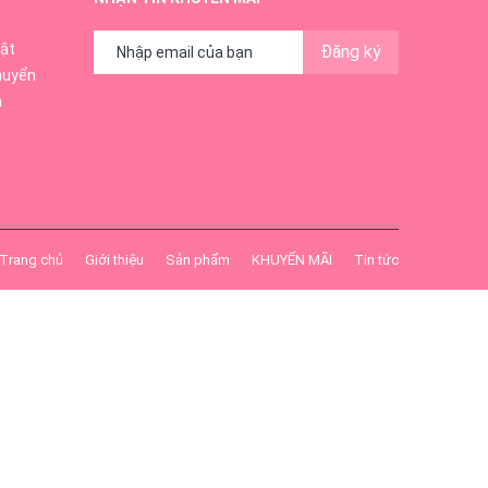
ật
Đăng ký
huyển
ả
Trang chủ
Giới thiệu
Sản phẩm
KHUYẾN MÃI
Tin tức