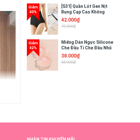
[S31] Quần Lót Gen Nịt
Bụng Cạp Cao Không
Viền May Chống Lộ Chất
42.000₫
Liệu Su Mềm Mại Mát
70.000₫
Lạnh Giúp Thon Gọn Tôn
Dáng
Miếng Dán Ngực Silicone
Che Đầu Ti Che Đầu Nhũ
Hoa Tàng Hình Siêu Dính
38.000₫
- Hộp 5 Cặp (10 Miếng)
65.000₫
NHẬN TIN KHUYẾN MÃI