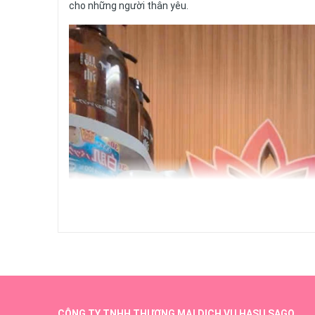
cho những người thân yêu.
CÔNG TY TNHH THƯƠNG MẠI DỊCH VỤ HASU SAGO