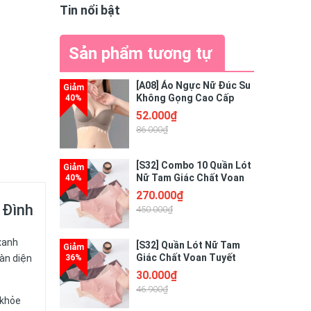
Tin nổi bật
Sản phẩm tương tự
[A08] Áo Ngực Nữ Đúc Su
Không Gọng Cao Cấp
Thiết Kế Nâng Ngực
52.000₫
Quyến Rũ Điệu Đà
86.000₫
[S32] Combo 10 Quần Lót
Nữ Tam Giác Chất Voan
Tuyết Tàng Hình Cao Cấp
270.000₫
Freesize - GIAO MÀU
 Đình
450.000₫
NGẪU NHIÊN
xanh
[S32] Quần Lót Nữ Tam
Giác Chất Voan Tuyết
àn diện
Tàng Hình Cao Cấp
30.000₫
46.900₫
 khỏe