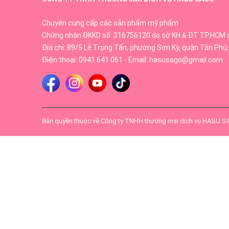
Chuyên cung cấp các sản phẩm mỹ phẩm
Chứng nhận ĐKKD số: 316756120 do sở KH & ĐT TP.HCM 
Địa chỉ: 89/5 Lê Trọng Tấn, phường Sơn Kỳ, quận Tân Phú,
Điện thoại:
0941 641 061
- Email:
hasusago@gmail.com
Bản quyền thuộc về
Công ty TNHH thương mại dịch vụ HASU 