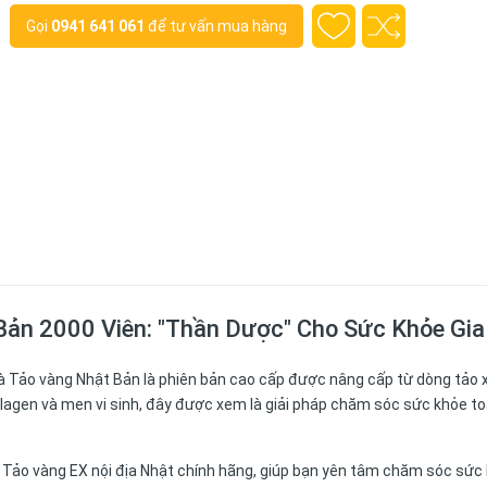
Gọi
0941 641 061
để tư vấn mua hàng
 Bản 2000 Viên: "Thần Dược" Cho Sức Khỏe Gia
là Tảo vàng Nhật Bản là phiên bản cao cấp được nâng cấp từ dòng tảo 
lagen và men vi sinh, đây được xem là giải pháp chăm sóc sức khỏe to
Tảo vàng EX nội địa Nhật chính hãng, giúp bạn yên tâm chăm sóc sức