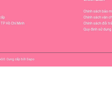
Chính sách bảo m
cấp
Chính sách vận c
 TP Hồ Chí Minh
Chính sách đổi tr
Quy định sử dụng
SAGO
.
Cung cấp bởi
Sapo