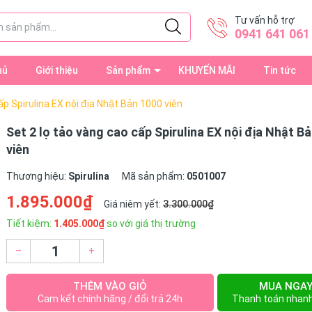
Tư vấn hỗ trợ
0941 641 061
hủ
Giới thiệu
Sản phẩm
KHUYẾN MÃI
Tin tức
ấp Spirulina EX nội địa Nhật Bản 1000 viên
Set 2 lọ tảo vàng cao cấp Spirulina EX nội địa Nhật B
viên
Thương hiệu:
Spirulina
Mã sản phẩm:
0501007
1.895.000₫
Giá niêm yết:
3.300.000₫
Tiết kiệm:
1.405.000₫
so với giá thị trường
–
+
THÊM VÀO GIỎ
MUA NGA
Cam kết chính hãng / đổi trả 24h
Thanh toán nhan