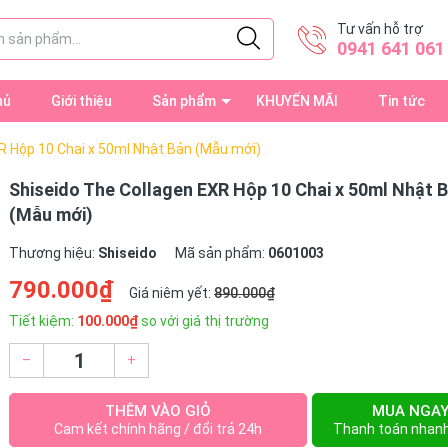
Tư vấn hỗ trợ
0941 641 061
hủ
Giới thiệu
Sản phẩm
KHUYẾN MÃI
Tin tức
R Hộp 10 Chai x 50ml Nhật Bản (Mẫu mới)
Shiseido The Collagen EXR Hộp 10 Chai x 50ml Nhật 
(Mẫu mới)
Thương hiệu:
Shiseido
Mã sản phẩm:
0601003
790.000₫
Giá niêm yết:
890.000₫
Tiết kiệm:
100.000₫
so với giá thị trường
–
+
THÊM VÀO GIỎ
MUA NGA
Cam kết chính hãng / đổi trả 24h
Thanh toán nhan