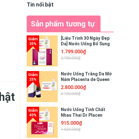
Tin nổi bật
Sản phẩm tương tự
[Liệu Trình 30 Ngày Đẹp
Da] Nước Uống Bổ Sung
Collagen Nhụy Hoa Nghệ
1.799.000₫
Tây (Saffron) Saffragen
2.750.000₫
30 Lọ x 20ml Chính Hãng
Nước Uống Trắng Da Mờ
Nám Placenta de Queen
500,000 Nhật Bản 480ml
2.800.000₫
hật
3.720.000₫
Nước Uống Tinh Chất
Nhau Thai Dr Placen
Collagen Plan Do See
915.000₫
Placenta DP 40000 100ml
1.525.000₫
x 10 Lọ Nhật Bản