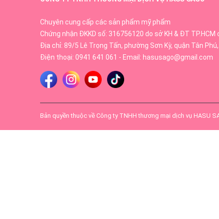
Chuyên cung cấp các sản phẩm mỹ phẩm
Chứng nhận ĐKKD số: 316756120 do sở KH & ĐT TP.HCM 
Địa chỉ: 89/5 Lê Trọng Tấn, phường Sơn Kỳ, quận Tân Phú,
Điện thoại:
0941 641 061
- Email:
hasusago@gmail.com
Bản quyền thuộc về
Công ty TNHH thương mại dịch vụ HASU 
Thành phần:
Chiết xuất nhau thai cừu, Collagen, Pr
Công dụng:
Hỗ trợ nuôi dưỡng làn da mịn màng, 
Dung tích:
50 (ml)
Nước uống bổ sung Collagen Itoh EX Placent