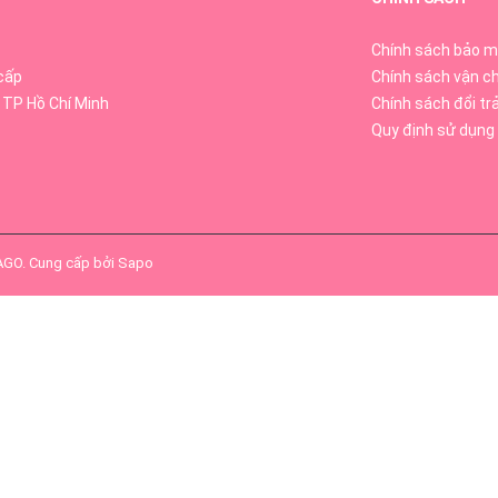
Chính sách bảo m
cấp
Chính sách vận c
 TP Hồ Chí Minh
Chính sách đổi tr
Quy định sử dụng
SAGO
.
Cung cấp bởi
Sapo
otein, Vitamin, Amino Acids...
tăng cường sức đề kháng cho cơ thể
a
chứa chiết xuất từ nhau thai cừu nguyên chất, cung cấp các P