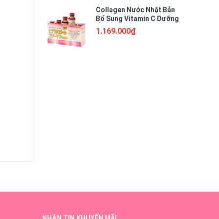
Collagen Nước Nhật Bản
Bổ Sung Vitamin C Dưỡng
Ẩm - Fine Japan Hyaluron
1.169.000₫
Collagen Plus Hộp 10
Chai x 50ml
NHẬN TIN KHUYẾN MÃI