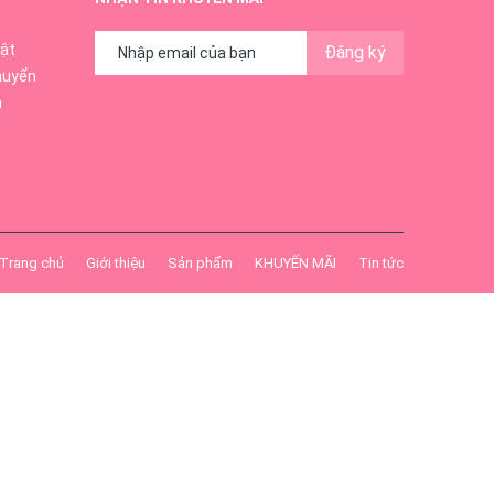
ật
Đăng ký
huyển
ả
Trang chủ
Giới thiệu
Sản phẩm
KHUYẾN MÃI
Tin tức
rotein,