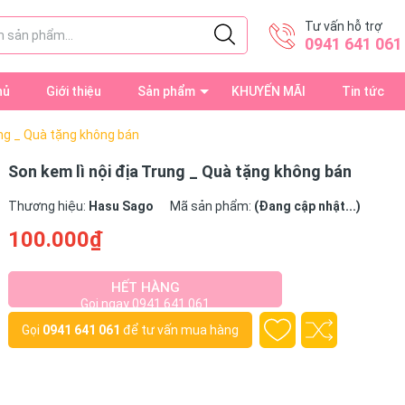
Tư vấn hỗ trợ
0941 641 061
hủ
Giới thiệu
Sản phẩm
KHUYẾN MÃI
Tin tức
ung _ Quà tặng không bán
Son kem lì nội địa Trung _ Quà tặng không bán
Thương hiệu:
Hasu Sago
Mã sản phẩm:
(Đang cập nhật...)
100.000₫
HẾT HÀNG
Gọi ngay 0941 641 061
Gọi
0941 641 061
để tư vấn mua hàng