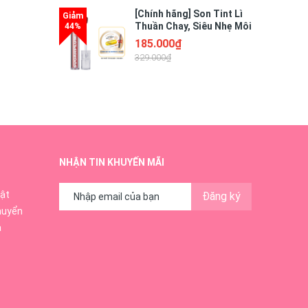
[Chính hãng] Son Tint Lì
Thuần Chay, Siêu Nhẹ Môi
OFÉLIA Sugarplum
185.000₫
MistyNow Blurring Tint
329.000₫
Hàn Quốc 3.8g
NHẬN TIN KHUYẾN MÃI
ật
Đăng ký
huyển
ả