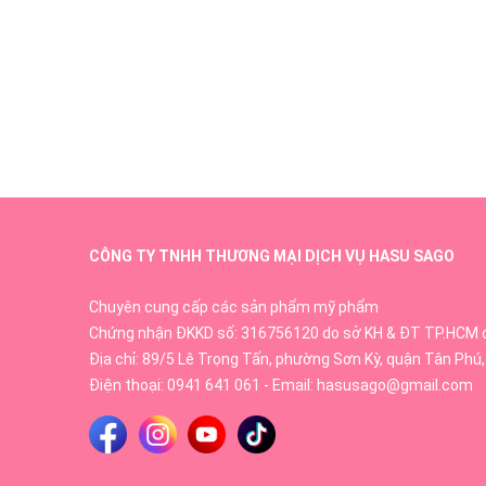
CÔNG TY TNHH THƯƠNG MẠI DỊCH VỤ HASU SAGO
Chuyên cung cấp các sản phẩm mỹ phẩm
Chứng nhận ĐKKD số: 316756120 do sở KH & ĐT TP.HCM 
Địa chỉ: 89/5 Lê Trọng Tấn, phường Sơn Kỳ, quận Tân Phú,
Điện thoại:
0941 641 061
- Email:
hasusago@gmail.com