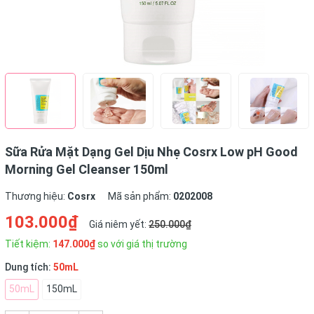
Sữa Rửa Mặt Dạng Gel Dịu Nhẹ Cosrx Low pH Good
Morning Gel Cleanser 150ml
Thương hiệu:
Cosrx
Mã sản phẩm:
0202008
103.000₫
Giá niêm yết:
250.000₫
Tiết kiệm:
147.000₫
so với giá thị trường
Dung tích:
50mL
50mL
150mL