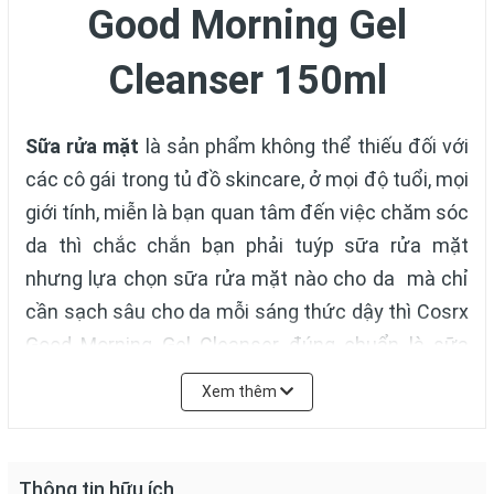
Good Morning Gel
Cleanser 150ml
Sữa rửa mặt
là sản phẩm không thể thiếu đối với
các cô gái trong tủ đồ skincare, ở mọi độ tuổi, mọi
giới tính, miễn là bạn quan tâm đến việc chăm sóc
da thì chắc chắn bạn phải tuýp sữa rửa mặt
nhưng lựa chọn sữa rửa mặt nào cho da mà chỉ
cần sạch sâu cho da mỗi sáng thức dậy thì Cosrx
Good Morning Gel Cleanser đúng chuẩn là sữa
rửa mặt chân lý của các cô gái với lời "Chào buổi
Xem thêm
sáng" yên tâm là mỗi sáng thức giấc hãy để
Cosex good morning mang lại sự tươi mới cho làn
da sau một đêm dài.
Thông tin hữu ích