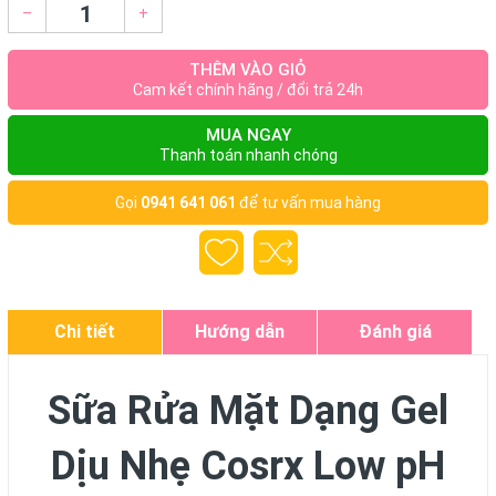
–
+
THÊM VÀO GIỎ
Cam kết chính hãng / đổi trả 24h
MUA NGAY
Thanh toán nhanh chóng
Gọi
0941 641 061
để tư vấn mua hàng
Chi tiết
Hướng dẫn
Đánh giá
Sữa Rửa Mặt Dạng Gel
Dịu Nhẹ Cosrx Low pH