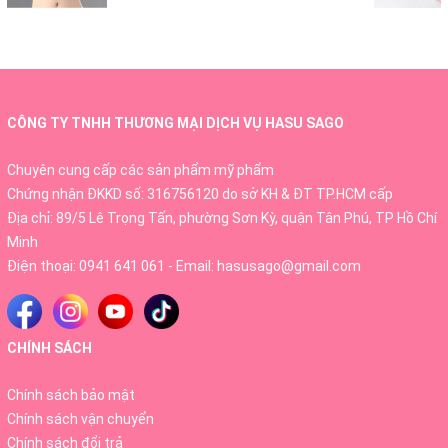
Thành phần chính
CÔNG TY TNHH THƯƠNG MẠI DỊCH VỤ HASU SAGO
- Saccharomyces Ferment:
một loại men có tác
Chuyên cung cấp các sản phẩm mỹ phẩm
dụng làm sáng và dưỡng ẩm cho da.
Chứng nhận ĐKKD số: 316756120 do sở KH & ĐT TP.HCM cấp
Địa chỉ: 89/5 Lê Trọng Tấn, phường Sơn Kỳ, quận Tân Phú, TP Hồ Chí
- Tea Tree Leaf Oil (Tinh Dầu Lá Tràm Trà):
có tác
Minh
dụng khử trùng, làm dịu da, ngăn ngừa mụn và làm
Điện thoại:
0941 641 061
- Email:
hasusago@gmail.com
sạch rất tốt.
- Betaine Salicylate:
là một chất tẩy rửa tự nhiên
CHÍNH SÁCH
có tác dụng làm sạch lỗ chân lông và tẩy các tế
bào chết.
Chính sách bảo mật
Chính sách vận chuyển
- Cocamidpropyl Betaine:
Giúp kiểm soát lượng
Chính sách đổi trả