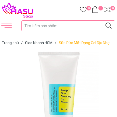
0
0
Trang chủ
/
Giao Nhanh HCM
/
Sữa Rửa Mặt Dạng Gel Dịu Nhẹ
Cosrx Low pH Good Morning Gel Cleanser 150ml