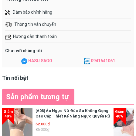
Cosrx Good Morning
có độ pH 5.0 – 6.0, tương
Đảm bảo chính hãng
đương với độ pH tự nhiên của da giúp da không bị
Thông tin vận chuyển
khô căng hay khó chịu vào buổi sáng.
Hướng dẫn thanh toán
Chat với chúng tôi
HASU SAGO
0941641061
Tin nổi bật
Sản phẩm tương tự
[A08] Áo Ngực Nữ Đúc Su Không Gọng
Cao Cấp Thiết Kế Nâng Ngực Quyến Rũ
Điệu Đà
52.000₫
86.000₫