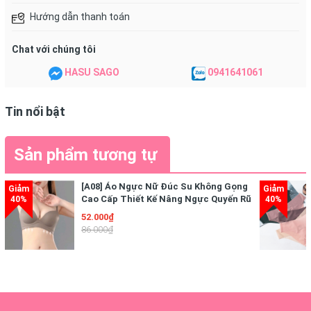
lại sự thông thoáng và sạch tận sâu lỗ chân lông,
Hướng dẫn thanh toán
đồng thời dưỡng da trắng sáng, ẩm mịn mượt mà.
Chat với chúng tôi
HASU SAGO
0941641061
Tin nổi bật
Sản phẩm tương tự
[A08] Áo Ngực Nữ Đúc Su Không Gọng
Cao Cấp Thiết Kế Nâng Ngực Quyến Rũ
Điệu Đà
52.000₫
86.000₫