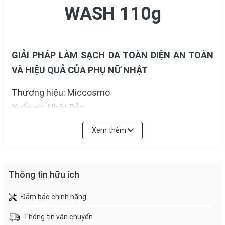
WASH 110g
GIẢI PHÁP LÀM SẠCH DA TOÀN DIỆN AN TOÀN
VÀ HIỆU QUẢ CỦA PHỤ NỮ NHẬT
Thương hiệu: Miccosmo
Xuất xứ: Nhật Bản
Quy cách: Tuýp 110g
Xem thêm
Sữa rửa mặt White Label
với công thức làm sạch
da và dưỡng trắng từ 100% tinh chất nhau thai
Thông tin hữu ích
đậm đặc, cùng ưu điểm các thành phần dịu nhẹ,
thích hợp cả với làn da nhạy cảm. White Label
Đảm bảo chính hãng
Premium Placenta Wash mang lớp bọt tinh tế và
Thông tin vận chuyển
mềm mại như bông giúp cuốn trôi đi bụi bẩn, trả