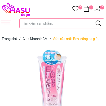
0
0
Trang chủ
/
Giao Nhanh HCM
/
Sữa rửa mặt làm trắng da giàu
dưỡng chất Placenta WHITE LABEL PREMIUM PLACENTA WASH
110g