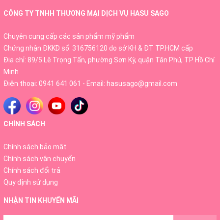
CÔNG TY TNHH THƯƠNG MẠI DỊCH VỤ HASU SAGO
CÔNG DỤNG
Chuyên cung cấp các sản phẩm mỹ phẩm
Chứng nhận ĐKKD số: 316756120 do sở KH & ĐT TP.HCM cấp
- Làm sạch da chuyên sâu: Premium Placenta
Địa chỉ: 89/5 Lê Trọng Tấn, phường Sơn Kỳ, quận Tân Phú, TP Hồ Chí
Wash “cuốn trôi” dịu dàng mọi bụi bẩn, tạp chất,
Minh
dầu thừa, lớp trang điểm trên bề mặt da, giúp tẩy
Điện thoại:
0941 641 061
- Email:
hasusago@gmail.com
tế bào da chết hiệu quả, giảm melanin hình thành
sắc tố đen, đồng thời tăng khả năng thẩm thấu
dưỡng chất cho da. Bạn có thể cảm nhận được
CHÍNH SÁCH
làn da tươi sáng, mịn màng, các lỗ chân lông
Chính sách bảo mật
được làm sạch, thông thoáng ngay từ lần đầu sử
Chính sách vận chuyển
dụng.
Chính sách đổi trả
- Cung cấp dưỡng chất thiết yếu cho làn da: Sữa
Quy định sử dụng
rửa mặt Premium Placenta Wash White Label
NHẬN TIN KHUYẾN MÃI
tham gia hiệu quả vào quá trình loại bỏ vết nám