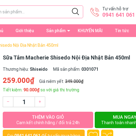
Tư vấn hỗ trợ
0941 641 061
hủ
Giới thiệu
Sản phẩm
KHUYẾN MÃI
Tin tức
isedo Nội Địa Nhật Bản 450ml
Sữa Tắm Macherie Shisedo Nội Địa Nhật Bản 450ml
Thương hiệu:
Shiseido
Mã sản phẩm:
0301071
259.000₫
Giá niêm yết:
349.000₫
Tiết kiệm:
90.000₫
so với giá thị trường
–
+
THÊM VÀO GIỎ
MUA NGA
Cam kết chính hãng / đổi trả 24h
Thanh toán nhan
Gọi
0941 641 061
để tư vấn mua hàng