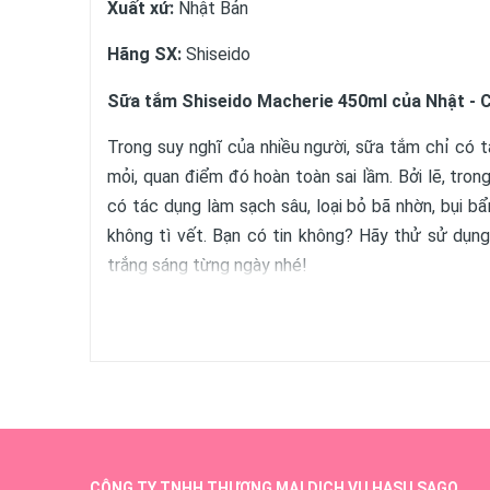
Xuất xứ:
Nhật Bản
Hãng SX:
Shiseido
Sữa tắm Shiseido Macherie 450ml của Nhật - 
Trong suy nghĩ của nhiều người, sữa tắm chỉ có 
mỏi, quan điểm đó hoàn toàn sai lầm. Bởi lẽ, tron
có tác dụng làm sạch sâu, loại bỏ bã nhờn, bụi b
không tì vết. Bạn có tin không? Hãy thử sử dụ
trắng sáng từng ngày nhé!
Shiseido Macherie 450ml
là sản phẩm mới cao cấ
tinh dầu chiết xuất từ các thành phần thiên nhiê
trắng lên một cách tự nhiên.
Sản phẩm hoàn toàn không chứa các thành phần gây
được hàng triệu người ưa chuộng và tin dùng tại nh
CÔNG TY TNHH THƯƠNG MẠI DỊCH VỤ HASU SAGO