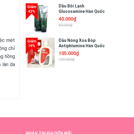
Dầu Bôi Lạnh
Glucosamine Hàn Quốc
150ml Giảm Đau Hiệu Quả
40.000₫
69.000₫
iệc mệt
Dầu Nóng Xoa Bóp
Antiphlamine Hàn Quốc
hông chỉ
Giảm Đau Nhức Khớp
105.000₫
ng hồng
100ML
129.000₫
 làn da
hính là
 cho da
ản phẩm
NHẬN TIN KHUYẾN MÃI