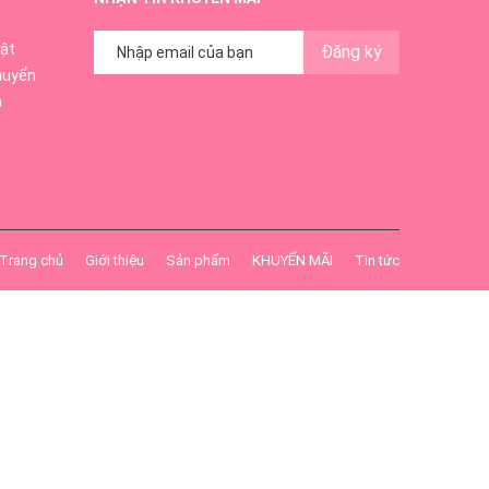
ật
Đăng ký
huyển
ch, loại
ả
hòng từ
ềm mịn,
Trang chủ
Giới thiệu
Sản phẩm
KHUYẾN MÃI
Tin tức
ông gây
thể tỏa
ỡng da.
iản, dễ