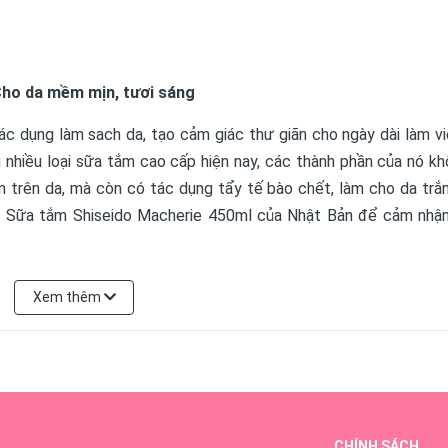
Cho da mềm mịn, tươi sáng
tác dụng làm sach da, tạo cảm giác thư giãn cho ngày dài làm v
g nhiều loại sữa tắm cao cấp hiện nay, các thành phần của nó k
ẩn trên da, mà còn có tác dụng tẩy tế bào chết, làm cho da trắ
ng Sữa tắm Shiseido Macherie 450ml của Nhật Bản để cảm nhận
p của thương hiệu Shiseido nổi tiếng Nhật Bản. Với thành phần c
Xem thêm
n, giúp làm sạch sâu, dưỡng ẩm, tẩy tế bào chết trên da và làm
 hại cho da, phù hợp với mọi loại da, và không gây kích ứng. S
iều quốc gia trên Thế Giới.
CHÍNH SÁCH