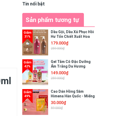
Tin nổi bật
Sản phẩm tương tự
Dầu Gội, Dầu Xả Phục Hồi
Hư Tổn Chiết Xuất Hoa
Trà Salon Link Amino
179.000₫
1000ml
259.000₫
Gel Tắm Cô Đặc Dưỡng
Ẩm Trắng Da Hương
Nước Hoa A Bonne’ 450ml
149.000₫
0ml
259.000₫
Cao Dán Hồng Sâm
Himena Hàn Quốc - Miếng
Giảm Đau Nhứt Xương
30.000₫
Khớp
59.000₫