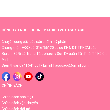
- Thoa kem Trasino lên vết nám mỗi ngày vào sáng và tối.
- Cố gắng ăn uống điều độ, giữ tinh thần thoải mái, hạn
chế căng thẳng.
CÔNG TY TNHH THƯƠNG MẠI DỊCH VỤ HASU SAGO
- Tăng cường ăn nhiều hoa quả có chứa nhiều Vitamin C
Chuyên cung cấp các sản phẩm mỹ phẩm
và các loại rau xanh.
Chứng nhận ĐKKD số: 316756120 do sở KH & ĐT TP.HCM cấp
Địa chỉ: 89/5 Lê Trọng Tấn, phường Sơn Kỳ, quận Tân Phú, TP Hồ Chí
Minh
Lưu ý khi ngừa nám bằng Transino
Điện thoại:
0941 641 061
- Email:
hasusago@gmail.com
Whitening Essence dành cho người mới
dùng lần đầu:
CHÍNH SÁCH
- Trong khi đang sử dụng hoặc sau khi sử dụng sản phẩm,
Chính sách bảo mật
nếu thấy xuất hiện những dấu hiệu bất thường như mẩn
Chính sách vận chuyển
đỏ, sưng tấy, ngứa thì ngưng sử dụng và đến bác sĩ da
Chính sách đổi trả