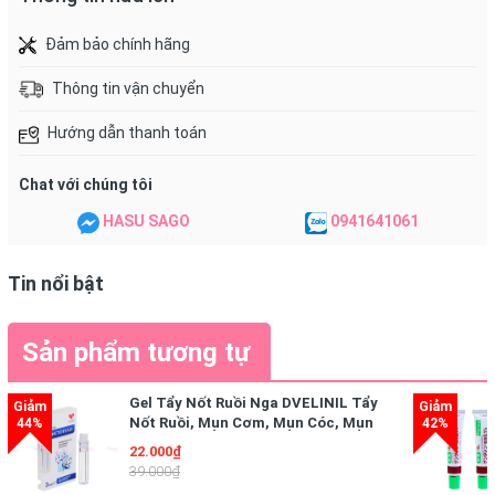
Đảm bảo chính hãng
Thành phần chứa trong Transino Whitening
Thông tin vận chuyển
Essence:
Hướng dẫn thanh toán
- Tranexamic axit (thành phần chính).
Chat với chúng tôi
- Các thành phần khác: nước, chiết xuất dâu tằm, D-Ca
HASU SAGO
0941641061
Panteteinsuruhon acid, trehalose sulfate Na, stearic acid,
BG, sorbitan stearate, Dimethicone, stearic acid-PEG,
Tin nổi bật
squalene , Beheniruarukoru, Toriokutan glyceryl, mức độ
axit béo bão hòa Guriseri, ethanol, phenoxyethanol,
Sản phẩm tương tự
propylparaben, methylparaben …
Gel Tẩy Nốt Ruồi Nga DVELINIL Tẩy
Nốt Ruồi, Mụn Cơm, Mụn Cóc, Mụn
Thịt 3ml
Hướng dẫn ngừa nám bằng Transino
22.000₫
39.000₫
Whitening Essence: