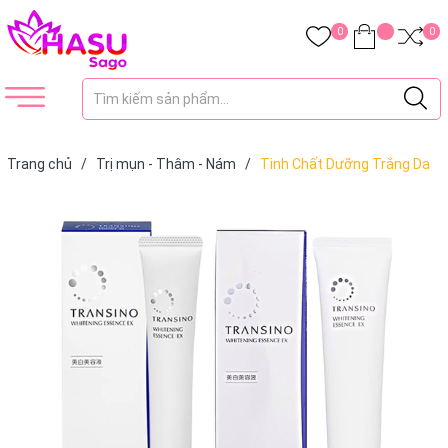
0
0
Trang chủ
/
Trị mụn - Thâm - Nám
/
Tinh Chất Dưỡng Trắng Da
Mờ Nám Transino Whitening Essence EX Nhật Bản