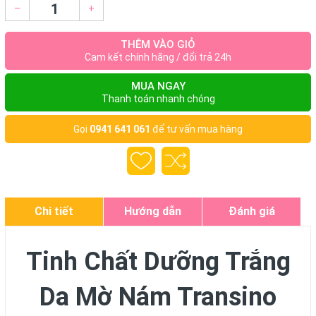
–
+
THÊM VÀO GIỎ
Cam kết chính hãng / đổi trả 24h
MUA NGAY
Thanh toán nhanh chóng
Gọi
0941 641 061
để tư vấn mua hàng
Chi tiết
Hướng dẫn
Đánh giá
Tinh Chất Dưỡng Trắng
Da Mờ Nám Transino