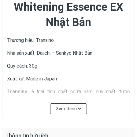
Whitening Essence EX
Nhật Bản
Thương hiệu: Transino
Nhà sản xuất: Daiichi – Sankyo Nhật Bản
Quy cách: 30g
Xuất xứ: Made in Japan
Transino
là loại tinh chất ngừa nám duy nhất được
chứng nhận ở Nhật là có hiệu quả trong việc triệt tiêu các
vết thâm đen được gây ra bởi nám, đồng thời cũng là loại
Xem thêm
kem duy nhất của Nhật nhận được sự tán thành và ủng hộ
rộng rãi của công chúng về hiệu quả lợi ích mà nó mang lại
cho bệnh nhân.
Thông tin hữu ích