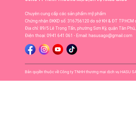
Chuyên cung cấp các sản phẩm mỹ phẩm
Chứng nhận ĐKKD số: 316756120 do sở KH & ĐT TP.HCM 
Địa chỉ: 89/5 Lê Trọng Tấn, phường Sơn Kỳ, quận Tân Phú,
Điện thoại:
0941 641 061
- Email:
hasusago@gmail.com
Bản quyền thuộc về
Công ty TNHH thương mại dịch vụ HASU 