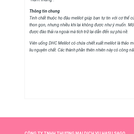
Thông tin chung
Tinh chất thuộc họ đậu melilot giúp bạn tự tin với cơ th
thon gọn, nhưng nhiều khi lại không được như ý muốn. Mộ
được đào thải ra ngoài mà tích trữ lại dẫn đến sự phù nề.
Viên uống DHC Melilot có chứa chiết xuất melilot là thảo mộc 
liu nguyên chất. Các thành phần thiên nhiên này có công nă
CÔNG TY TNHH THƯƠNG MẠI DỊCH VỤ HASU SAGO