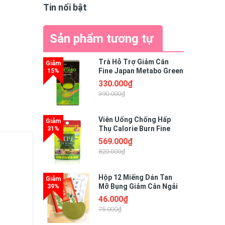
Tin nổi bật
Sản phẩm tương tự
Trà Hỗ Trợ Giảm Cân
Fine Japan Metabo Green
Tea Nhật Bản (Hộp 30
330.000₫
Gói)
390.000₫
Viên Uống Chống Hấp
Thụ Calorie Burn Fine
Japan Nhật Bản Gói 150
569.000₫
Viên
820.000₫
Hộp 12 Miếng Dán Tan
Mỡ Bụng Giảm Cân Ngải
Cứu Detox Giảm Mỡ Eo
46.000₫
Thon Gọn Hiệu Quả Tiện
75.000₫
Lợi