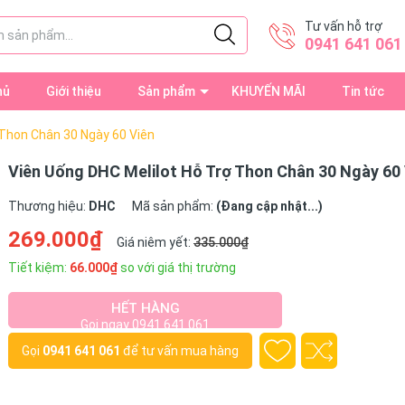
Tư vấn hỗ trợ
0941 641 061
hủ
Giới thiệu
Sản phẩm
KHUYẾN MÃI
Tin tức
 Thon Chân 30 Ngày 60 Viên
Viên Uống DHC Melilot Hỗ Trợ Thon Chân 30 Ngày 60 
Thương hiệu:
DHC
Mã sản phẩm:
(Đang cập nhật...)
269.000₫
Giá niêm yết:
335.000₫
Tiết kiệm:
66.000₫
so với giá thị trường
HẾT HÀNG
Gọi ngay 0941 641 061
Gọi
0941 641 061
để tư vấn mua hàng