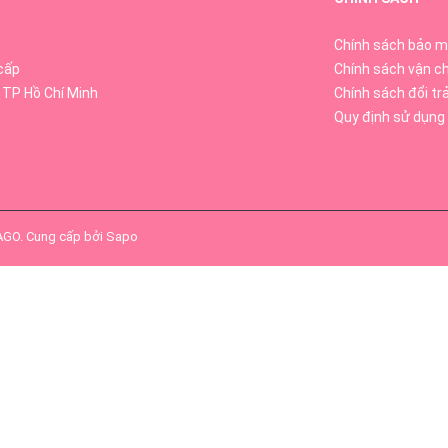
Chính sách bảo m
cấp
Chính sách vận c
 TP Hồ Chí Minh
Chính sách đổi tr
Quy định sử dụng
SAGO
.
Cung cấp bởi
Sapo