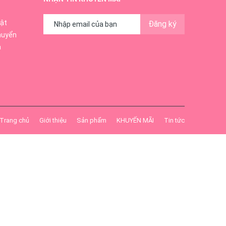
ật
Đăng ký
huyển
ả
Trang chủ
Giới thiệu
Sản phẩm
KHUYẾN MÃI
Tin tức