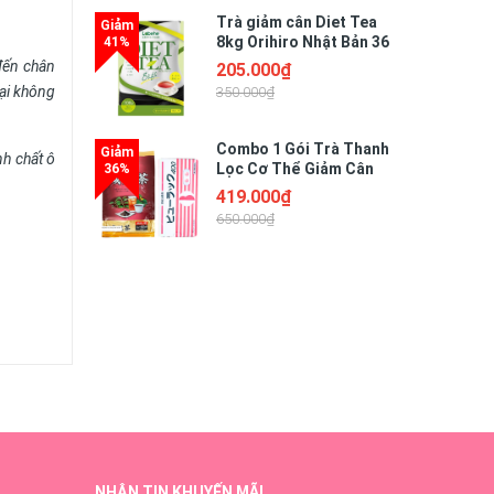
Trà giảm cân Diet Tea
8kg Orihiro Nhật Bản 36
gói
 đến chân
205.000₫
ại không
350.000₫
Combo 1 Gói Trà Thanh
nh chất ô
Lọc Cơ Thể Giảm Cân
Giảm Mỡ Bụng + 1 Hộp 8
419.000₫
vỉ nhuận tràng Nhật Bản
650.000₫
NHẬN TIN KHUYẾN MÃI