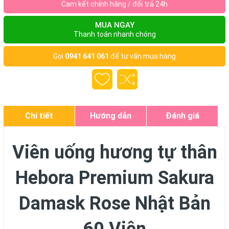
Cam kết chính hãng / đổi trả 24h
MUA NGAY
Thanh toán nhanh chóng
Gọi
0941 641 061
để tư vấn mua hàng
Chi tiết
Hướng dẫn
Đánh giá
Viên uống hương tự thân
Hebora Premium Sakura
Damask Rose Nhật Bản