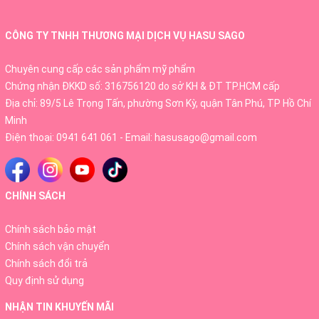
CÔNG TY TNHH THƯƠNG MẠI DỊCH VỤ HASU SAGO
Chuyên cung cấp các sản phẩm mỹ phẩm
Chứng nhận ĐKKD số: 316756120 do sở KH & ĐT TP.HCM cấp
Địa chỉ: 89/5 Lê Trọng Tấn, phường Sơn Kỳ, quận Tân Phú, TP Hồ Chí
Minh
Điện thoại:
0941 641 061
- Email:
hasusago@gmail.com
1. Công dụng của Hebora
Premium
CHÍNH SÁCH
Chính sách bảo mật
Trong sản phẩm Hebora Premium dạng gói kết hợp các thành
phần thiên nhiên an toàn giúp tạo mùi hương. Bởi vậy viên uống
Chính sách vận chuyển
Hebora còn có nhiều tên gọi khác như viên uống tỏa hương,
Chính sách đổi trả
viên uống thơm da,
viên uống làm hương Hebora
.
Quy định sử dụng
Công dụng được biết đến nhiều nhất là Detox mùi hôi khó chịu,
NHẬN TIN KHUYẾN MÃI