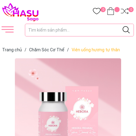
0
0
Trang chủ
/
Chăm Sóc Cơ Thể
/
Viên uống hương tự thân
Hebora Premium Sakura Damask Rose Nhật Bản 60 Viên