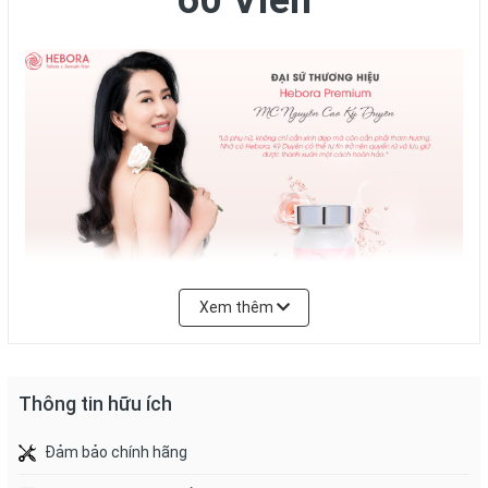
60 Viên
Xem thêm
Hebora chính thức ra mắt phiên bản mới với cải tiến vượt trội –
căn bằng nội tiết tố, tạo hương thơm hoa hồng tự nhiên cho cơ
Thông tin hữu ích
thể mang tên “
Hebora Premium Sakura Damask Rose
”. Đây là
sản phẩm có nguồn gốc từ Nhật Bản giúp chăm sóc sức khỏe,
Đảm bảo chính hãng
tạo mùi hương đặc biệt cho cơ thể.