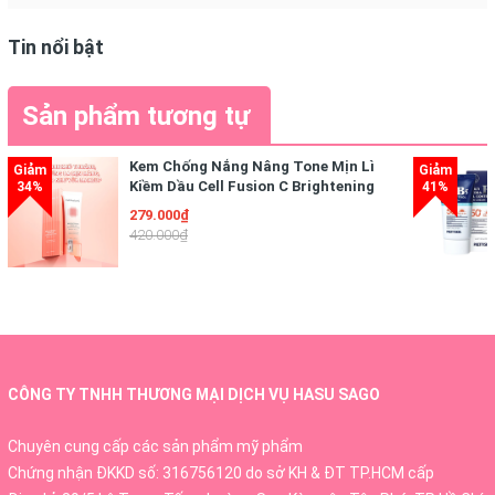
#kemchốngnắng #kem_chống_nắng #kemchongnang
#kem_chong_nang #kemchốngnắngskinaqua
Tin nổi bật
#kem_chống_nắng_skin_aqua #kemchongnangskinaqua
#kem_chong_nang_skin_aqua
Sản phẩm tương tự
Kem Chống Nắng Nâng Tone Mịn Lì
Kiềm Dầu Cell Fusion C Brightening
Tone Up Sunscreen 100 SPF50+ PA
279.000₫
++++
420.000₫
CÔNG TY TNHH THƯƠNG MẠI DỊCH VỤ HASU SAGO
Chuyên cung cấp các sản phẩm mỹ phẩm
Chứng nhận ĐKKD số: 316756120 do sở KH & ĐT TP.HCM cấp