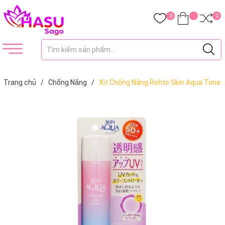
0
0
Trang chủ
/
Chống Nắng
/
Xịt Chống Nắng Rohto Skin Aqua Tone
Up UV Spray SPF50+ PA++++ 70g