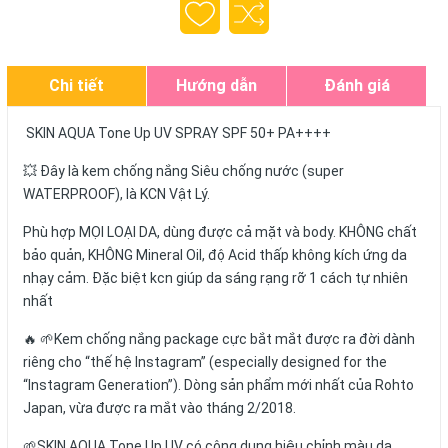
Chi tiết
Hướng dẫn
Đánh giá
SKIN AQUA Tone Up UV SPRAY SPF 50+ PA++++
💥 Đây là kem chống nắng Siêu chống nước (super
WATERPROOF), là KCN Vật Lý.
Phù hợp MỌI LOẠI DA, dùng được cả mặt và body. KHÔNG chất
bảo quản, KHÔNG Mineral Oil, độ Acid thấp không kích ứng da
nhạy cảm. Đặc biệt kcn giúp da sáng rạng rỡ 1 cách tự nhiên
nhất
🔥 🌱Kem chống nắng package cực bắt mắt được ra đời dành
riêng cho “thế hệ Instagram” (especially designed for the
“Instagram Generation”). Dòng sản phẩm mới nhất của Rohto
Japan, vừa được ra mắt vào tháng 2/2018.
🌱SKIN AQUA Tone Up UV có công dụng hiệu chỉnh màu da