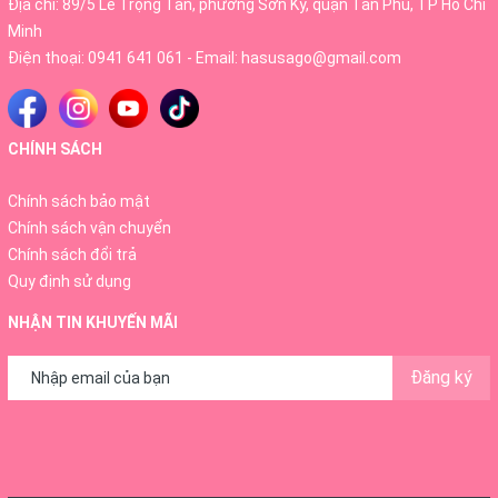
Địa chỉ: 89/5 Lê Trọng Tấn, phường Sơn Kỳ, quận Tân Phú, TP Hồ Chí
Minh
Điện thoại:
0941 641 061
- Email:
hasusago@gmail.com
CHÍNH SÁCH
Chính sách bảo mật
Chính sách vận chuyển
Chính sách đổi trả
Quy định sử dụng
NHẬN TIN KHUYẾN MÃI
Đăng ký