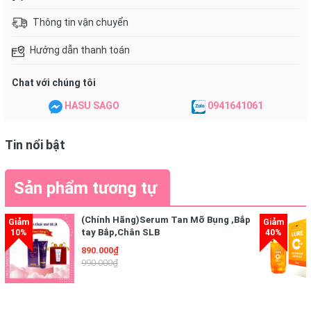
Thông tin vận chuyển
Hướng dẫn thanh toán
Chat với chúng tôi
HASU SAGO
0941641061
Tin nổi bật
Sản phẩm tương tự
(Chính Hãng)Serum Tan Mỡ Bụng ,Bắp
tay Bắp,Chân SLB
THÔNG TIN THƯƠNG HIỆU
890.000₫
990.000₫
- Prettyskin là thương hiệu mỹ phẩm nổi tiếng hàng đầu
tại xứ sở Hàn Quốc. Nghiên cứu và cho ra đời hàng loạt