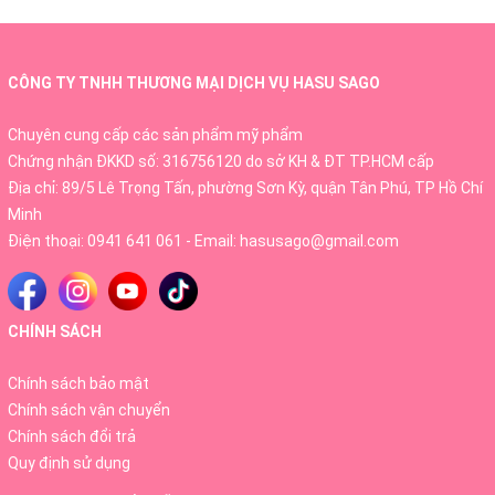
các sản phẩm với chiết xuất hoàn toàn từ thiên nhiên, giải
quyết hầu hết các vấn đề về da ..Chính vì vậy Prettyskin
đã nhiều năm liền nhận được sự quan tâm và tin dùng rất
CÔNG TY TNHH THƯƠNG MẠI DỊCH VỤ HASU SAGO
nhiều quốc gia trên thế giới.
Chuyên cung cấp các sản phẩm mỹ phẩm
- Kem Dưỡng Trắng Da Nâng Tông Face & Body -
Chứng nhận ĐKKD số: 316756120 do sở KH & ĐT TP.HCM cấp
Prettyskin - Diamond Pure Glow Tone-Up Cream 100ml -
Địa chỉ: 89/5 Lê Trọng Tấn, phường Sơn Kỳ, quận Tân Phú, TP Hồ Chí
Sản phẩm giúp hỗ trợ nâng tone da, giúp cải thiện tông da
Minh
trắng sáng và bổ sung lượng ẩm cần thiết. Thành phần
Điện thoại:
0941 641 061
- Email:
hasusago@gmail.com
chiết xuất từ thiên nhiên, an toàn lành tính với mọi loại da.
CHÍNH SÁCH
Chính sách bảo mật
Chính sách vận chuyển
Chính sách đổi trả
Quy định sử dụng