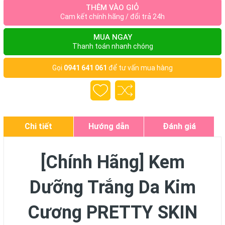
THÊM VÀO GIỎ
Cam kết chính hãng / đổi trả 24h
MUA NGAY
Thanh toán nhanh chóng
Gọi
0941 641 061
để tư vấn mua hàng
Chi tiết
Hướng dẫn
Đánh giá
[Chính Hãng] Kem
Dưỡng Trắng Da Kim
Cương PRETTY SKIN