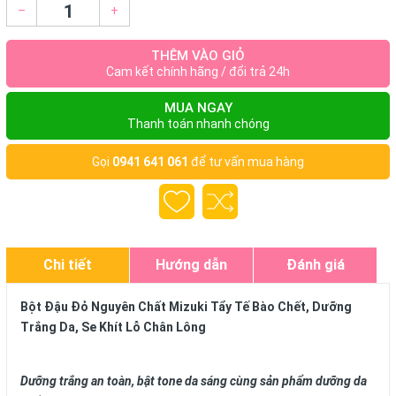
–
+
THÊM VÀO GIỎ
Cam kết chính hãng / đổi trả 24h
MUA NGAY
Thanh toán nhanh chóng
Gọi
0941 641 061
để tư vấn mua hàng
Chi tiết
Hướng dẫn
Đánh giá
Bột Đậu Đỏ Nguyên Chất Mizuki Tẩy Tế Bào Chết, Dưỡng
Trắng Da, Se Khít Lỗ Chân Lông
Dưỡng trắng an toàn, bật tone da sáng cùng sản phẩm dưỡng da