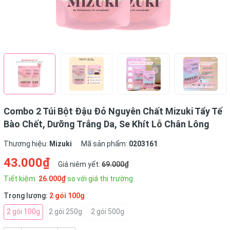
Combo 2 Túi Bột Đậu Đỏ Nguyên Chất Mizuki Tẩy Tế
Bào Chết, Dưỡng Trắng Da, Se Khít Lỗ Chân Lông
Thương hiệu:
Mizuki
Mã sản phẩm:
0203161
43.000₫
Giá niêm yết:
69.000₫
Tiết kiệm:
26.000₫
so với giá thị trường
Trọng lượng:
2 gói 100g
2 gói 100g
2 gói 250g
2 gói 500g