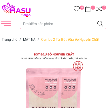
0
0
Trang chủ
/
MẶT NẠ
/
Combo 2 Túi Bột Đậu Đỏ Nguyên Chất
Mizuki Tẩy Tế Bào Chết, Dưỡng Trắng Da, Se Khít Lỗ Chân Lông