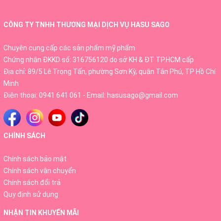
- Không chất tạo màu.
CÔNG TY TNHH THƯƠNG MẠI DỊCH VỤ HASU SAGO
- Không gây kích ứng da.
Chuyên cung cấp các sản phẩm mỹ phẩm
Chứng nhận ĐKKD số: 316756120 do sở KH & ĐT TP.HCM cấp
Loại da phù hợp:
Mọi loại da
Địa chỉ: 89/5 Lê Trọng Tấn, phường Sơn Kỳ, quận Tân Phú, TP Hồ Chí
Minh
Hướng dẫn sử dụng:
Dùng sau bước làm sạch &
Điện thoại:
0941 641 061
- Email:
hasusago@gmail.com
cân bằng da. Đắp mặt nạ lên mặt trong vòng 10
phút. Khi lấy mặt nạ ra, vỗ nhẹ và mát-xa để tinh
chất dưỡng ẩm thẩm thấu sâu vào da
CHÍNH SÁCH
Chính sách bảo mật
Chính sách vận chuyển
Chính sách đổi trả
Quy định sử dụng
NHẬN TIN KHUYẾN MÃI