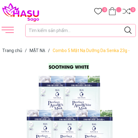
0
0
Trang chủ
/
MẶT NẠ
/
Combo 5 Mặt Nạ Dưỡng Da Senka 23g -
Soothing White