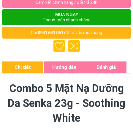
Cam kết chính hãng / đổi trả 24h
MUA NGAY
Thanh toán nhanh chóng
Gọi
0941 641 061
để tư vấn mua hàng
Chi tiết
Hướng dẫn
Đánh giá
Combo 5 Mặt Nạ Dưỡng
Da Senka 23g - Soothing
White