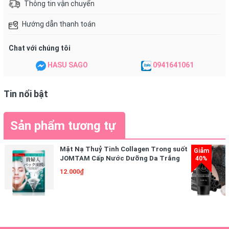
Thông tin vận chuyển
Hướng dẫn thanh toán
Chat với chúng tôi
HASU SAGO
0941641061
Tin nổi bật
Sản phẩm tương tự
Mặt Nạ Thuỷ Tinh Collagen Trong suốt
JOMTAM Cấp Nước Dưỡng Da Trắng
Mịn
12.000₫
Độ an toàn:
- Không cồn
- Không hương liệu.