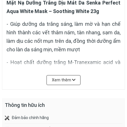
Mặt Nạ Dưỡng Trắng Dịu Mát Da Senka Perfect
Aqua White Mask – Soothing White 23g
- Giúp dưỡng da trắng sáng, làm mờ và hạn chế
hình thành các vết thâm nám, tàn nhang, sạm da,
làm dịu các nốt mụn trên da, đồng thời dưỡng ẩm
cho làn da sáng mịn, mềm mượt
- Hoạt chất dưỡng trắng M-Tranexamic acid và
tinh chất lô hội làm mờ và hạn chế hình thành các
vết thâm nám, tàn nhang, sạm da, làm dịu các nốt
Xem thêm
mụn trên da, thúc đẩy quá trình phục hồi tự nhiên
của da mang lại làn da trắng sáng rạng rỡ.
Thông tin hữu ích
Đảm bảo chính hãng