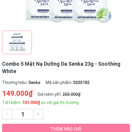
Combo 5 Mặt Nạ Dưỡng Da Senka 23g - Soothing
White
Thương hiệu:
Senka
Mã sản phẩm:
0203182
149.000₫
Giá niêm yết:
250.000₫
Tiết kiệm:
101.000₫
so với giá thị trường
–
+
THÊM VÀO GIỎ