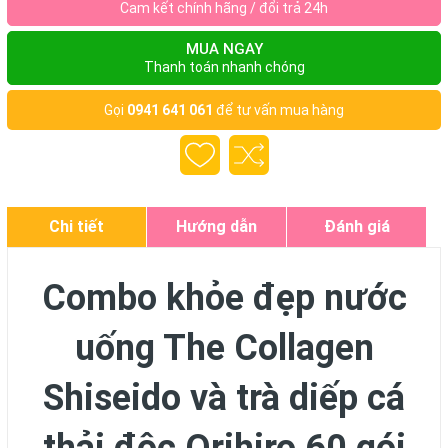
Cam kết chính hãng / đổi trả 24h
MUA NGAY
Thanh toán nhanh chóng
Gọi
0941 641 061
để tư vấn mua hàng
Chi tiết
Hướng dẫn
Đánh giá
Combo khỏe đẹp nước
uống The Collagen
Shiseido và trà diếp cá