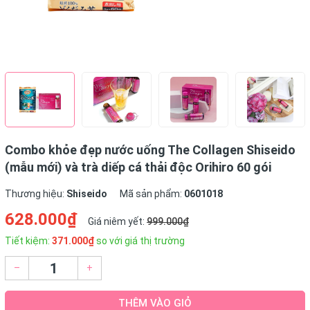
Combo khỏe đẹp nước uống The Collagen Shiseido
(mẫu mới) và trà diếp cá thải độc Orihiro 60 gói
Thương hiệu:
Shiseido
Mã sản phẩm:
0601018
628.000₫
Giá niêm yết:
999.000₫
Tiết kiệm:
371.000₫
so với giá thị trường
–
+
THÊM VÀO GIỎ