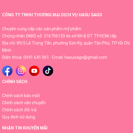
CÔNG TY TNHH THƯƠNG MẠI DỊCH VỤ HASU SAGO
Chuyên cung cấp các sản phẩm mỹ phẩm
Chứng nhận ĐKKD số: 316756120 do sở KH & ĐT TP.HCM cấp
Địa chỉ: 89/5 Lê Trọng Tấn, phường Sơn Kỳ, quận Tân Phú, TP Hồ Chí
Minh
Điện thoại:
0941 641 061
- Email:
hasusago@gmail.com
CHÍNH SÁCH
Điểm nổi bật của The Collagen Shiseido
Chính sách bảo mật
Kết hợp 8 thành phần làm đẹp cao cấp từ siêu thực
Chính sách vận chuyển
phẩm và Collagen phân tử thấp dễ dàng hấp thụ, hiệu quả
Chính sách đổi trả
nhanh chóng hơn.
Quy định sử dụng
Phân tử Collagen Peptide thủy phân từ cá biển, khả năng
NHẬN TIN KHUYẾN MÃI
tương thích và hấp thụ nhanh hơn.