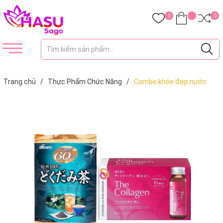
0
0
Trang chủ
/
Thực Phẩm Chức Năng
/
Combo khỏe đẹp nước
uống The Collagen Shiseido (mẫu mới) và trà diếp cá thải độc
Orihiro 60 gói