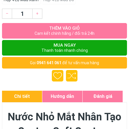
–
+
THÊM VÀO GIỎ
Cam kết chính hãng / đổi trả 24h
MUA NGAY
Thanh toán nhanh chóng
Gọi
0941 641 061
để tư vấn mua hàng
Chi tiết
Hướng dẫn
Đánh giá
Nước Nhỏ Mắt Nhân Tạo