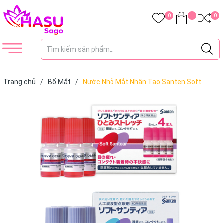
0
0
Trang chủ
/
Bổ Mắt
/
Nước Nhỏ Mắt Nhân Tạo Santen Soft
Santear Nhật Bản 5ml - Giảm Khô Mắt, Mỏi Mắt