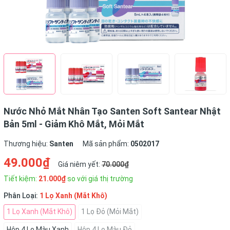
Nước Nhỏ Mắt Nhân Tạo Santen Soft Santear Nhật
Bản 5ml - Giảm Khô Mắt, Mỏi Mắt
Thương hiệu:
Santen
Mã sản phẩm:
0502017
49.000₫
Giá niêm yết:
70.000₫
Tiết kiệm:
21.000₫
so với giá thị trường
Phân Loại:
1 Lọ Xanh (Mắt Khô)
1 Lọ Xanh (Mắt Khô)
1 Lọ Đỏ (Mỏi Mắt)
Hộp 4 Lọ Màu Xanh
Hộp 4 Lọ Màu Đỏ