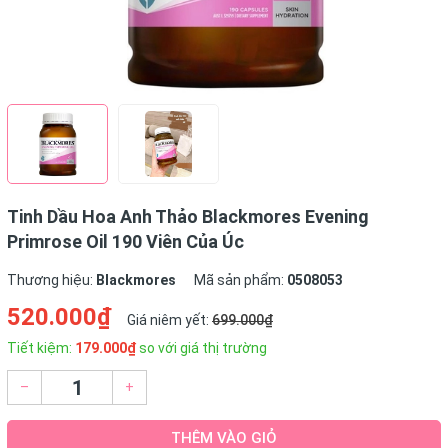
Tinh Dầu Hoa Anh Thảo Blackmores Evening
Primrose Oil 190 Viên Của Úc
Thương hiệu:
Blackmores
Mã sản phẩm:
0508053
520.000₫
Giá niêm yết:
699.000₫
Tiết kiệm:
179.000₫
so với giá thị trường
–
+
THÊM VÀO GIỎ