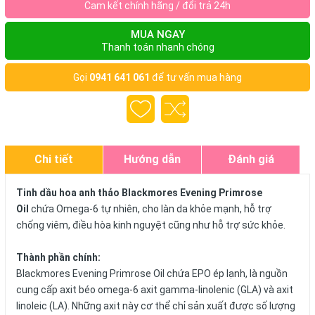
Cam kết chính hãng / đổi trả 24h
MUA NGAY
Thanh toán nhanh chóng
Gọi
0941 641 061
để tư vấn mua hàng
Chi tiết
Hướng dẫn
Đánh giá
Tinh dầu hoa anh thảo Blackmores Evening Primrose
Oil
chứa Omega-6 tự nhiên, cho làn da khỏe mạnh, hỗ trợ
chống viêm, điều hòa kinh nguyệt cũng như hỗ trợ sức khỏe.
Thành phần chính:
Blackmores Evening Primrose Oil chứa EPO ép lạnh, là nguồn
cung cấp axit béo omega-6 axit gamma-linolenic (GLA) và axit
linoleic (LA). Những axit này cơ thể chỉ sản xuất được số lượng