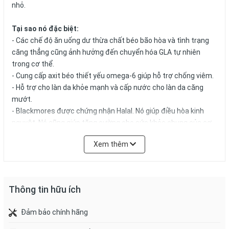
nhỏ.
Tại sao nó đặc biệt:
- Các chế độ ăn uống dư thừa chất béo bão hòa và tình trạng
căng thẳng cũng ảnh hưởng đến chuyển hóa GLA tự nhiên
trong cơ thể.
- Cung cấp axit béo thiết yếu omega-6 giúp hỗ trợ chống viêm.
- Hỗ trợ cho làn da khỏe mạnh và cấp nước cho làn da căng
mướt.
- Blackmores được chứng nhận Halal. Nó giúp điều hòa kinh
nguyệt. Nó cũng giúp tăng cường cho sức khỏe chung của cơ
thể.
Xem thêm
Hướng dẫn sử dụng:
- Đối với làn da và sức khỏe chung:
Người lớn - uống 2-4 viên mỗi ngày, hoặc theo chỉ định của bác
Thông tin hữu ích
sĩ chuyên khoa. Uống liền sau khi ăn.
Đảm bảo chính hãng
- Đối với da, như một chất chống viêm:
Người lớn - uống 2 viên / lần, ngày 2 lần, hoặc theo chỉ định của